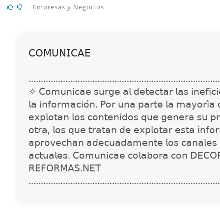
Empresas y Negocios
𝖢𝖮𝖬𝖴𝖭𝖨𝖢𝖠𝖤
..............................................................................
✧ 𝖢𝗈𝗆𝗎𝗇𝗂𝖼𝖺𝖾 𝗌𝗎𝗋𝗀𝖾 𝖺𝗅 𝖽𝖾𝗍𝖾𝖼𝗍𝖺𝗋 𝗅𝖺𝗌 𝗂𝗇𝖾𝖿𝗂𝖼𝗂𝖾
𝗅𝖺 𝗂𝗇𝖿𝗈𝗋𝗆𝖺𝖼𝗂𝗈́𝗇. 𝖯𝗈𝗋 𝗎𝗇𝖺 𝗉𝖺𝗋𝗍𝖾 𝗅𝖺 𝗆𝖺𝗒𝗈𝗋𝗂́𝖺
𝖾𝗑𝗉𝗅𝗈𝗍𝖺𝗇 𝗅𝗈𝗌 𝖼𝗈𝗇𝗍𝖾𝗇𝗂𝖽𝗈𝗌 𝗊𝗎𝖾 𝗀𝖾𝗇𝖾𝗋𝖺 𝗌𝗎 𝗉𝗋
𝗈𝗍𝗋𝖺, 𝗅𝗈𝗌 𝗊𝗎𝖾 𝗍𝗋𝖺𝗍𝖺𝗇 𝖽𝖾 𝖾𝗑𝗉𝗅𝗈𝗍𝖺𝗋 𝖾𝗌𝗍𝖺 𝗂𝗇𝖿𝗈
𝖺𝗉𝗋𝗈𝗏𝖾𝖼𝗁𝖺𝗇 𝖺𝖽𝖾𝖼𝗎𝖺𝖽𝖺𝗆𝖾𝗇𝗍𝖾 𝗅𝗈𝗌 𝖼𝖺𝗇𝖺𝗅𝖾𝗌 
𝖺𝖼𝗍𝗎𝖺𝗅𝖾𝗌. 𝖢𝗈𝗆𝗎𝗇𝗂𝖼𝖺𝖾 𝖼𝗈𝗅𝖺𝖻𝗈𝗋𝖺 𝖼𝗈𝗇 𝖣𝖤𝖢𝖮
𝖱𝖤𝖥𝖮𝖱𝖬𝖠𝖲.𝖭𝖤𝖳
..............................................................................