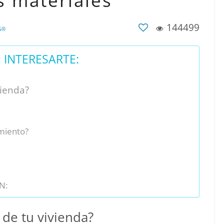
s materiales
144499
S®
INTERESARTE:
vienda?
imiento?
N:
 de tu vivienda?