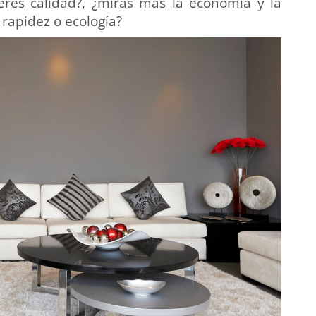
ieres calidad?, ¿miras más la economía y la
 rapidez o ecología?