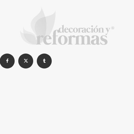
La arquitectura de la calma para descubrir el
mundo en la Escuela Infantil de Corral de
Calatrava
La Revista de referencia en
decoración y reformas
inteligentes
En
Decoración y Reformas
documentamos la