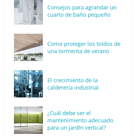
Consejos para agrandar un
cuarto de baño pequeño
Como proteger los toldos de
una tormenta de verano
MBF Construcciones refuerza su presencia
digital con una nueva web de reformas en
El crecimiento de la
Madrid
calderería industrial
¿Cuál debe ser el
mantenimiento adecuado
para un jardín vertical?