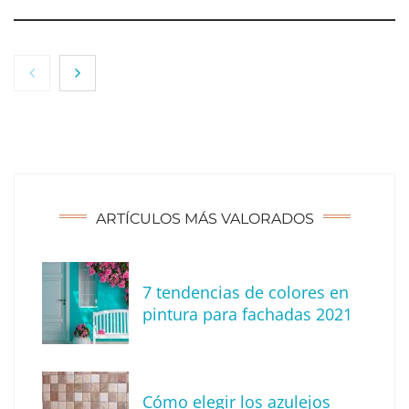
NOVA: innovación y diseño que transforman
espacios de la mano de Tormo Franquicias
ARTÍCULOS MÁS VALORADOS
7 tendencias de colores en
pintura para fachadas 2021
Eagle Waterproofing recomienda revisar la
impermeabilización de las viviendas antes
Cómo elegir los azulejos