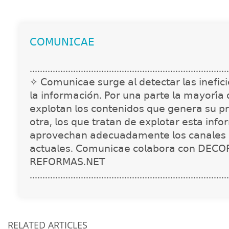
𝖢𝖮𝖬𝖴𝖭𝖨𝖢𝖠𝖤
..............................................................................
✧ 𝖢𝗈𝗆𝗎𝗇𝗂𝖼𝖺𝖾 𝗌𝗎𝗋𝗀𝖾 𝖺𝗅 𝖽𝖾𝗍𝖾𝖼𝗍𝖺𝗋 𝗅𝖺𝗌 𝗂𝗇𝖾𝖿𝗂𝖼𝗂𝖾
𝗅𝖺 𝗂𝗇𝖿𝗈𝗋𝗆𝖺𝖼𝗂𝗈́𝗇. 𝖯𝗈𝗋 𝗎𝗇𝖺 𝗉𝖺𝗋𝗍𝖾 𝗅𝖺 𝗆𝖺𝗒𝗈𝗋𝗂́𝖺
𝖾𝗑𝗉𝗅𝗈𝗍𝖺𝗇 𝗅𝗈𝗌 𝖼𝗈𝗇𝗍𝖾𝗇𝗂𝖽𝗈𝗌 𝗊𝗎𝖾 𝗀𝖾𝗇𝖾𝗋𝖺 𝗌𝗎 𝗉𝗋
𝗈𝗍𝗋𝖺, 𝗅𝗈𝗌 𝗊𝗎𝖾 𝗍𝗋𝖺𝗍𝖺𝗇 𝖽𝖾 𝖾𝗑𝗉𝗅𝗈𝗍𝖺𝗋 𝖾𝗌𝗍𝖺 𝗂𝗇𝖿𝗈
𝖺𝗉𝗋𝗈𝗏𝖾𝖼𝗁𝖺𝗇 𝖺𝖽𝖾𝖼𝗎𝖺𝖽𝖺𝗆𝖾𝗇𝗍𝖾 𝗅𝗈𝗌 𝖼𝖺𝗇𝖺𝗅𝖾𝗌 
𝖺𝖼𝗍𝗎𝖺𝗅𝖾𝗌. 𝖢𝗈𝗆𝗎𝗇𝗂𝖼𝖺𝖾 𝖼𝗈𝗅𝖺𝖻𝗈𝗋𝖺 𝖼𝗈𝗇 𝖣𝖤𝖢𝖮
𝖱𝖤𝖥𝖮𝖱𝖬𝖠𝖲.𝖭𝖤𝖳
..............................................................................
RELATED ARTICLES