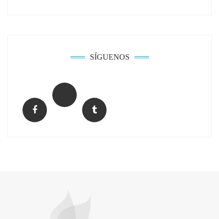
Solda Electric destaca el auge de la
soldadura con electrodo en los trabajos
donde otras tecnologías no llegan
SÍGUENOS
La arquitectura de la calma para descubrir el
mundo en la Escuela Infantil de Corral de
Calatrava