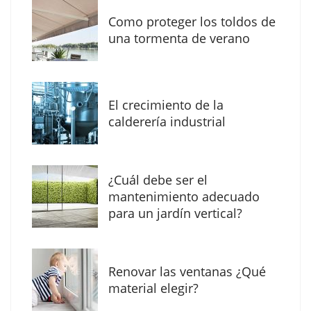
Como proteger los toldos de
una tormenta de verano
MBF Construcciones refuerza su presencia
digital con una nueva web de reformas en
El crecimiento de la
Madrid
calderería industrial
¿Cuál debe ser el
mantenimiento adecuado
para un jardín vertical?
Renovar las ventanas ¿Qué
material elegir?