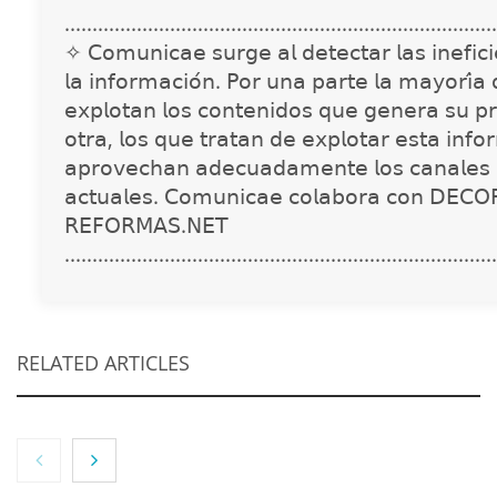
..............................................................................
✧ 𝖢𝗈𝗆𝗎𝗇𝗂𝖼𝖺𝖾 𝗌𝗎𝗋𝗀𝖾 𝖺𝗅 𝖽𝖾𝗍𝖾𝖼𝗍𝖺𝗋 𝗅𝖺𝗌 𝗂𝗇𝖾𝖿𝗂𝖼𝗂𝖾
𝗅𝖺 𝗂𝗇𝖿𝗈𝗋𝗆𝖺𝖼𝗂𝗈́𝗇. 𝖯𝗈𝗋 𝗎𝗇𝖺 𝗉𝖺𝗋𝗍𝖾 𝗅𝖺 𝗆𝖺𝗒𝗈𝗋𝗂́𝖺
𝖾𝗑𝗉𝗅𝗈𝗍𝖺𝗇 𝗅𝗈𝗌 𝖼𝗈𝗇𝗍𝖾𝗇𝗂𝖽𝗈𝗌 𝗊𝗎𝖾 𝗀𝖾𝗇𝖾𝗋𝖺 𝗌𝗎 𝗉𝗋
𝗈𝗍𝗋𝖺, 𝗅𝗈𝗌 𝗊𝗎𝖾 𝗍𝗋𝖺𝗍𝖺𝗇 𝖽𝖾 𝖾𝗑𝗉𝗅𝗈𝗍𝖺𝗋 𝖾𝗌𝗍𝖺 𝗂𝗇𝖿𝗈
𝖺𝗉𝗋𝗈𝗏𝖾𝖼𝗁𝖺𝗇 𝖺𝖽𝖾𝖼𝗎𝖺𝖽𝖺𝗆𝖾𝗇𝗍𝖾 𝗅𝗈𝗌 𝖼𝖺𝗇𝖺𝗅𝖾𝗌 
𝖺𝖼𝗍𝗎𝖺𝗅𝖾𝗌. 𝖢𝗈𝗆𝗎𝗇𝗂𝖼𝖺𝖾 𝖼𝗈𝗅𝖺𝖻𝗈𝗋𝖺 𝖼𝗈𝗇 𝖣𝖤𝖢𝖮
𝖱𝖤𝖥𝖮𝖱𝖬𝖠𝖲.𝖭𝖤𝖳
..............................................................................
RELATED ARTICLES
NOVA: innovación y diseño que transforman
espacios de la mano de Tormo Franquicias