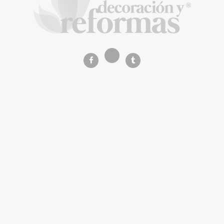
La Revista de referencia en
decoración y reformas
inteligentes
En
Decoración y Reformas
documentamos la
transformación integral de la vivienda desde un
rigor
técnico y arquitectónico
. Nuestro equipo analiza
materiales, normativas y soluciones de vanguardia para
que tu proyecto sea impecable.