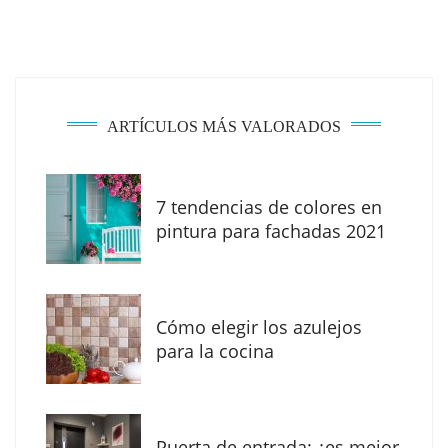
ARTÍCULOS MÁS VALORADOS
7 tendencias de colores en
pintura para fachadas 2021
Eagle Waterproofing recomienda revisar la
impermeabilización de las viviendas antes
Cómo elegir los azulejos
de las vacaciones
para la cocina
Puerta de entrada: ¿es mejor