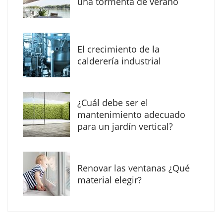
una tormenta de verano
MBF Construcciones refuerza su presencia
digital con una nueva web de reformas en
El crecimiento de la
Madrid
calderería industrial
¿Cuál debe ser el
mantenimiento adecuado
para un jardín vertical?
Renovar las ventanas ¿Qué
material elegir?
Solda Electric destaca el auge de la