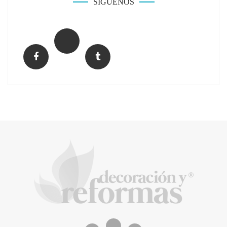
SÍGUENOS
El Grupo FCC mejora más de un 13% su cifra
de negocio en el primer semestre de 2026
COPISA construirá junto a Visoren 875
viviendas protegidas en Cataluña tras
adjudicarse dos lotes del plan de alquiler
asequible