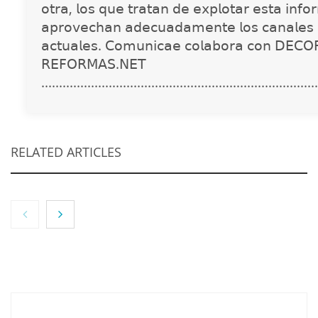
𝗈𝗍𝗋𝖺, 𝗅𝗈𝗌 𝗊𝗎𝖾 𝗍𝗋𝖺𝗍𝖺𝗇 𝖽𝖾 𝖾𝗑𝗉𝗅𝗈𝗍𝖺𝗋 𝖾𝗌𝗍𝖺 𝗂𝗇𝖿𝗈
𝖺𝗉𝗋𝗈𝗏𝖾𝖼𝗁𝖺𝗇 𝖺𝖽𝖾𝖼𝗎𝖺𝖽𝖺𝗆𝖾𝗇𝗍𝖾 𝗅𝗈𝗌 𝖼𝖺𝗇𝖺𝗅𝖾𝗌 
𝖺𝖼𝗍𝗎𝖺𝗅𝖾𝗌. 𝖢𝗈𝗆𝗎𝗇𝗂𝖼𝖺𝖾 𝖼𝗈𝗅𝖺𝖻𝗈𝗋𝖺 𝖼𝗈𝗇 𝖣𝖤𝖢𝖮
𝖱𝖤𝖥𝖮𝖱𝖬𝖠𝖲.𝖭𝖤𝖳
..............................................................................
RELATED ARTICLES