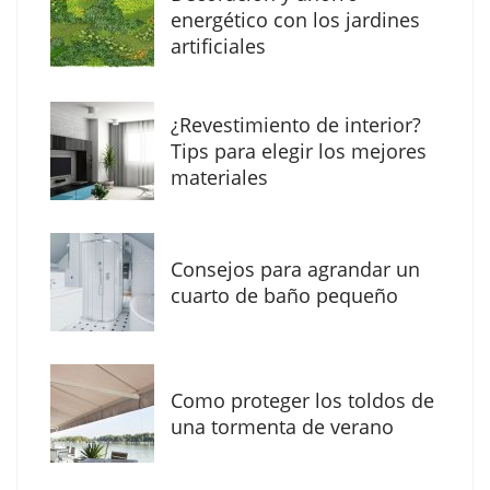
MBF Construcciones refuerza su presencia
energético con los jardines
digital con una nueva web de reformas en
artificiales
Madrid
¿Revestimiento de interior?
Tips para elegir los mejores
materiales
Consejos para agrandar un
cuarto de baño pequeño
Como proteger los toldos de
Solda Electric destaca el auge de la
una tormenta de verano
soldadura con electrodo en los trabajos
donde otras tecnologías no llegan