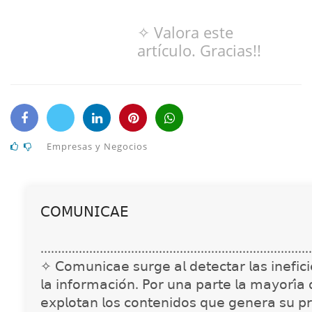
✧ Valora este
artículo. Gracias!!
Empresas y Negocios
𝖢𝖮𝖬𝖴𝖭𝖨𝖢𝖠𝖤
..............................................................................
✧ 𝖢𝗈𝗆𝗎𝗇𝗂𝖼𝖺𝖾 𝗌𝗎𝗋𝗀𝖾 𝖺𝗅 𝖽𝖾𝗍𝖾𝖼𝗍𝖺𝗋 𝗅𝖺𝗌 𝗂𝗇𝖾𝖿𝗂𝖼𝗂𝖾
𝗅𝖺 𝗂𝗇𝖿𝗈𝗋𝗆𝖺𝖼𝗂𝗈́𝗇. 𝖯𝗈𝗋 𝗎𝗇𝖺 𝗉𝖺𝗋𝗍𝖾 𝗅𝖺 𝗆𝖺𝗒𝗈𝗋𝗂́𝖺
𝖾𝗑𝗉𝗅𝗈𝗍𝖺𝗇 𝗅𝗈𝗌 𝖼𝗈𝗇𝗍𝖾𝗇𝗂𝖽𝗈𝗌 𝗊𝗎𝖾 𝗀𝖾𝗇𝖾𝗋𝖺 𝗌𝗎 𝗉𝗋