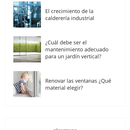
El crecimiento de la
calderería industrial
¿Cuál debe ser el
mantenimiento adecuado
para un jardín vertical?
Renovar las ventanas ¿Qué
La arquitectura de la calma para descubrir el
material elegir?
mundo en la Escuela Infantil de Corral de
Calatrava