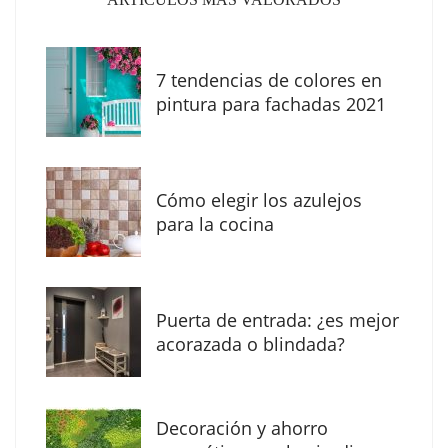
7 tendencias de colores en
pintura para fachadas 2021
Eagle Waterproofing recomienda revisar la
impermeabilización de las viviendas antes
Cómo elegir los azulejos
de las vacaciones
para la cocina
Puerta de entrada: ¿es mejor
acorazada o blindada?
Decoración y ahorro