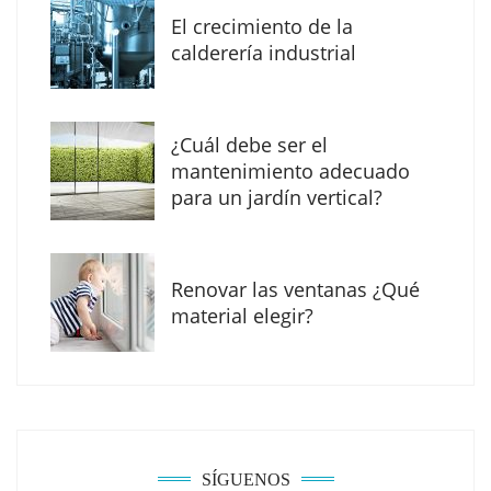
digital con una nueva web de reformas en
El crecimiento de la
Madrid
calderería industrial
¿Cuál debe ser el
mantenimiento adecuado
para un jardín vertical?
Renovar las ventanas ¿Qué
material elegir?
Solda Electric destaca el auge de la
soldadura con electrodo en los trabajos
donde otras tecnologías no llegan
SÍGUENOS