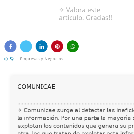
✧ Valora este
artículo. Gracias!!
Empresas y Negocios
𝖢𝖮𝖬𝖴𝖭𝖨𝖢𝖠𝖤
..............................................................................
✧ 𝖢𝗈𝗆𝗎𝗇𝗂𝖼𝖺𝖾 𝗌𝗎𝗋𝗀𝖾 𝖺𝗅 𝖽𝖾𝗍𝖾𝖼𝗍𝖺𝗋 𝗅𝖺𝗌 𝗂𝗇𝖾𝖿𝗂𝖼𝗂𝖾
𝗅𝖺 𝗂𝗇𝖿𝗈𝗋𝗆𝖺𝖼𝗂𝗈́𝗇. 𝖯𝗈𝗋 𝗎𝗇𝖺 𝗉𝖺𝗋𝗍𝖾 𝗅𝖺 𝗆𝖺𝗒𝗈𝗋𝗂́𝖺
𝖾𝗑𝗉𝗅𝗈𝗍𝖺𝗇 𝗅𝗈𝗌 𝖼𝗈𝗇𝗍𝖾𝗇𝗂𝖽𝗈𝗌 𝗊𝗎𝖾 𝗀𝖾𝗇𝖾𝗋𝖺 𝗌𝗎 𝗉𝗋
𝗈𝗍𝗋𝖺, 𝗅𝗈𝗌 𝗊𝗎𝖾 𝗍𝗋𝖺𝗍𝖺𝗇 𝖽𝖾 𝖾𝗑𝗉𝗅𝗈𝗍𝖺𝗋 𝖾𝗌𝗍𝖺 𝗂𝗇𝖿𝗈