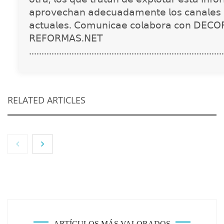
𝖺𝗉𝗋𝗈𝗏𝖾𝖼𝗁𝖺𝗇 𝖺𝖽𝖾𝖼𝗎𝖺𝖽𝖺𝗆𝖾𝗇𝗍𝖾 𝗅𝗈𝗌 𝖼𝖺𝗇𝖺𝗅𝖾𝗌 
𝖺𝖼𝗍𝗎𝖺𝗅𝖾𝗌. 𝖢𝗈𝗆𝗎𝗇𝗂𝖼𝖺𝖾 𝖼𝗈𝗅𝖺𝖻𝗈𝗋𝖺 𝖼𝗈𝗇 𝖣𝖤𝖢𝖮
𝖱𝖤𝖥𝖮𝖱𝖬𝖠𝖲.𝖭𝖤𝖳
..............................................................................
RELATED ARTICLES
NOVA: innovación y diseño que transforman
espacios de la mano de Tormo Franquicias
ARTÍCULOS MÁS VALORADOS