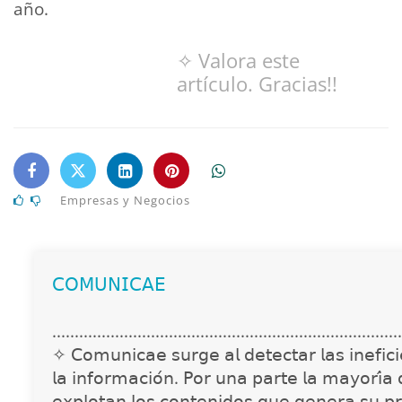
año.
✧ Valora este
artículo. Gracias!!
Empresas y Negocios
𝖢𝖮𝖬𝖴𝖭𝖨𝖢𝖠𝖤
..............................................................................
✧ 𝖢𝗈𝗆𝗎𝗇𝗂𝖼𝖺𝖾 𝗌𝗎𝗋𝗀𝖾 𝖺𝗅 𝖽𝖾𝗍𝖾𝖼𝗍𝖺𝗋 𝗅𝖺𝗌 𝗂𝗇𝖾𝖿𝗂𝖼𝗂𝖾
𝗅𝖺 𝗂𝗇𝖿𝗈𝗋𝗆𝖺𝖼𝗂𝗈́𝗇. 𝖯𝗈𝗋 𝗎𝗇𝖺 𝗉𝖺𝗋𝗍𝖾 𝗅𝖺 𝗆𝖺𝗒𝗈𝗋𝗂́𝖺
𝖾𝗑𝗉𝗅𝗈𝗍𝖺𝗇 𝗅𝗈𝗌 𝖼𝗈𝗇𝗍𝖾𝗇𝗂𝖽𝗈𝗌 𝗊𝗎𝖾 𝗀𝖾𝗇𝖾𝗋𝖺 𝗌𝗎 𝗉𝗋