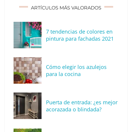
ARTÍCULOS MÁS VALORADOS
7 tendencias de colores en
pintura para fachadas 2021
Eagle Waterproofing recomienda revisar la
impermeabilización de las viviendas antes
Cómo elegir los azulejos
de las vacaciones
para la cocina
Puerta de entrada: ¿es mejor
acorazada o blindada?