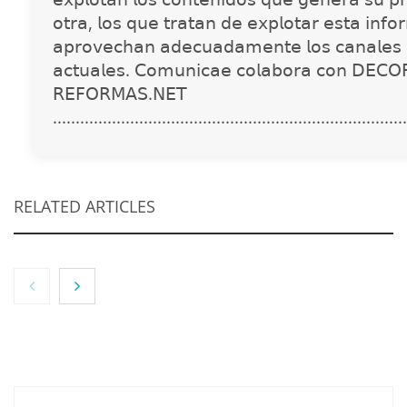
𝗈𝗍𝗋𝖺, 𝗅𝗈𝗌 𝗊𝗎𝖾 𝗍𝗋𝖺𝗍𝖺𝗇 𝖽𝖾 𝖾𝗑𝗉𝗅𝗈𝗍𝖺𝗋 𝖾𝗌𝗍𝖺 𝗂𝗇𝖿𝗈
𝖺𝗉𝗋𝗈𝗏𝖾𝖼𝗁𝖺𝗇 𝖺𝖽𝖾𝖼𝗎𝖺𝖽𝖺𝗆𝖾𝗇𝗍𝖾 𝗅𝗈𝗌 𝖼𝖺𝗇𝖺𝗅𝖾𝗌 
𝖺𝖼𝗍𝗎𝖺𝗅𝖾𝗌. 𝖢𝗈𝗆𝗎𝗇𝗂𝖼𝖺𝖾 𝖼𝗈𝗅𝖺𝖻𝗈𝗋𝖺 𝖼𝗈𝗇 𝖣𝖤𝖢𝖮
𝖱𝖤𝖥𝖮𝖱𝖬𝖠𝖲.𝖭𝖤𝖳
..............................................................................
RELATED ARTICLES
NOVA: innovación y diseño que transforman
espacios de la mano de Tormo Franquicias