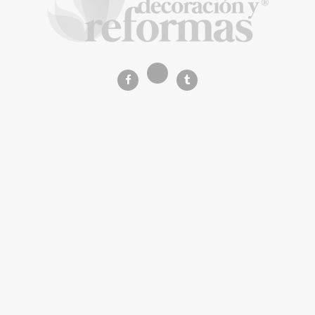
La Revista de referencia en
decoración y reformas
inteligentes
En
Decoración y Reformas
documentamos la
transformación integral de la vivienda desde un
rigor
técnico y arquitectónico
. Nuestro equipo analiza
materiales, normativas y soluciones de vanguardia para
que tu proyecto sea impecable.