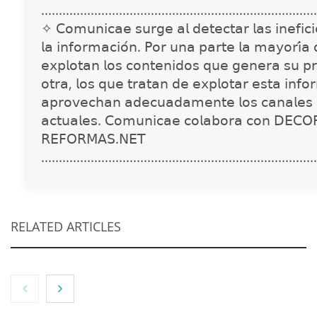
..............................................................................
✧ 𝖢𝗈𝗆𝗎𝗇𝗂𝖼𝖺𝖾 𝗌𝗎𝗋𝗀𝖾 𝖺𝗅 𝖽𝖾𝗍𝖾𝖼𝗍𝖺𝗋 𝗅𝖺𝗌 𝗂𝗇𝖾𝖿𝗂𝖼𝗂𝖾
𝗅𝖺 𝗂𝗇𝖿𝗈𝗋𝗆𝖺𝖼𝗂𝗈́𝗇. 𝖯𝗈𝗋 𝗎𝗇𝖺 𝗉𝖺𝗋𝗍𝖾 𝗅𝖺 𝗆𝖺𝗒𝗈𝗋𝗂́𝖺
𝖾𝗑𝗉𝗅𝗈𝗍𝖺𝗇 𝗅𝗈𝗌 𝖼𝗈𝗇𝗍𝖾𝗇𝗂𝖽𝗈𝗌 𝗊𝗎𝖾 𝗀𝖾𝗇𝖾𝗋𝖺 𝗌𝗎 𝗉𝗋
𝗈𝗍𝗋𝖺, 𝗅𝗈𝗌 𝗊𝗎𝖾 𝗍𝗋𝖺𝗍𝖺𝗇 𝖽𝖾 𝖾𝗑𝗉𝗅𝗈𝗍𝖺𝗋 𝖾𝗌𝗍𝖺 𝗂𝗇𝖿𝗈
𝖺𝗉𝗋𝗈𝗏𝖾𝖼𝗁𝖺𝗇 𝖺𝖽𝖾𝖼𝗎𝖺𝖽𝖺𝗆𝖾𝗇𝗍𝖾 𝗅𝗈𝗌 𝖼𝖺𝗇𝖺𝗅𝖾𝗌 
𝖺𝖼𝗍𝗎𝖺𝗅𝖾𝗌. 𝖢𝗈𝗆𝗎𝗇𝗂𝖼𝖺𝖾 𝖼𝗈𝗅𝖺𝖻𝗈𝗋𝖺 𝖼𝗈𝗇 𝖣𝖤𝖢𝖮
𝖱𝖤𝖥𝖮𝖱𝖬𝖠𝖲.𝖭𝖤𝖳
..............................................................................
RELATED ARTICLES
NOVA: innovación y diseño que transforman
espacios de la mano de Tormo Franquicias