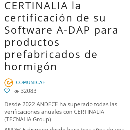
CERTINALIA la
certificación de su
Software A-DAP para
productos
prefabricados de
hormigón
𝖢𝖮𝖬𝖴𝖭𝖨𝖢𝖠𝖤
32083
Desde 2022 ANDECE ha superado todas las
verificaciones anuales con CERTINALIA
(TECNALIA Group)
ANDECE dispone desde hace tres años de una