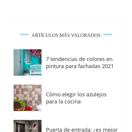
ARTÍCULOS MÁS VALORADOS
7 tendencias de colores en
pintura para fachadas 2021
Eagle Waterproofing recomienda revisar la
impermeabilización de las viviendas antes
Cómo elegir los azulejos
de las vacaciones
para la cocina
Puerta de entrada: ¿es mejor