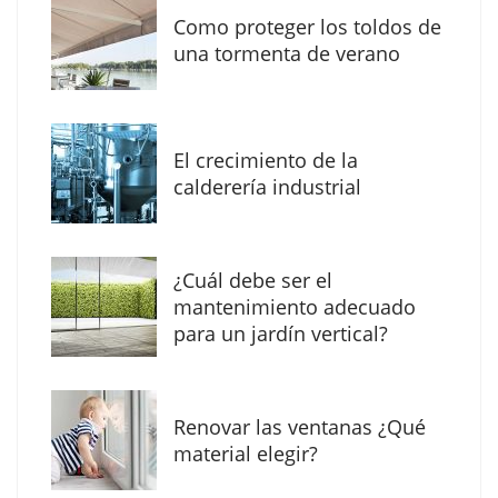
Como proteger los toldos de
una tormenta de verano
MBF Construcciones refuerza su presencia
digital con una nueva web de reformas en
El crecimiento de la
Madrid
calderería industrial
¿Cuál debe ser el
mantenimiento adecuado
para un jardín vertical?
Renovar las ventanas ¿Qué
material elegir?