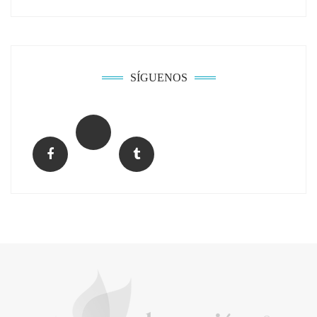
Solda Electric destaca el auge de la
soldadura con electrodo en los trabajos
donde otras tecnologías no llegan
SÍGUENOS
La arquitectura de la calma para descubrir el
mundo en la Escuela Infantil de Corral de
Calatrava