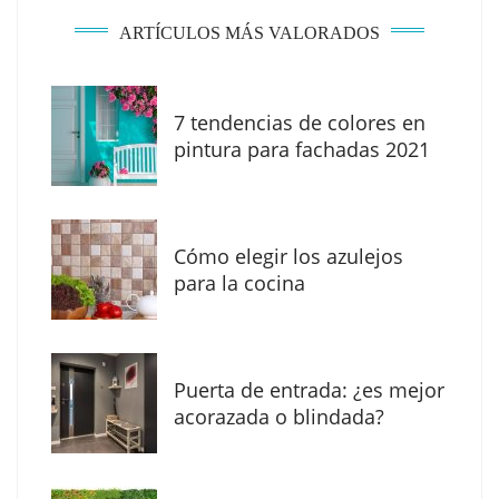
ARTÍCULOS MÁS VALORADOS
7 tendencias de colores en
pintura para fachadas 2021
Eagle Waterproofing recomienda revisar la
impermeabilización de las viviendas antes
Cómo elegir los azulejos
de las vacaciones
para la cocina
Puerta de entrada: ¿es mejor
acorazada o blindada?