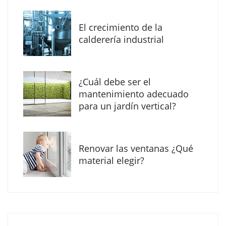
MBF Construcciones refuerza su presencia
digital con una nueva web de reformas en
El crecimiento de la
Madrid
calderería industrial
¿Cuál debe ser el
mantenimiento adecuado
para un jardín vertical?
Renovar las ventanas ¿Qué
material elegir?
Solda Electric destaca el auge de la
soldadura con electrodo en los trabajos
donde otras tecnologías no llegan