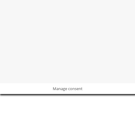
©2004 -
2026
Revista
Revista Decoración y Reformas
Todos los
derechos sobre las marcas, imágenes y contenidos están
protegidos.
POLÍTICA DE PRIVACIDAD
I
POLÍTICA DE COOKIES
I
AVISO
LEGAL
Manage consent