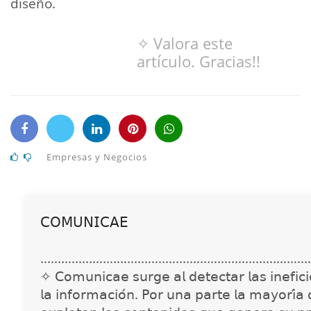
diseño.
✧ Valora este
artículo. Gracias!!
Empresas y Negocios
𝖢𝖮𝖬𝖴𝖭𝖨𝖢𝖠𝖤
..............................................................................
✧ 𝖢𝗈𝗆𝗎𝗇𝗂𝖼𝖺𝖾 𝗌𝗎𝗋𝗀𝖾 𝖺𝗅 𝖽𝖾𝗍𝖾𝖼𝗍𝖺𝗋 𝗅𝖺𝗌 𝗂𝗇𝖾𝖿𝗂𝖼𝗂𝖾
𝗅𝖺 𝗂𝗇𝖿𝗈𝗋𝗆𝖺𝖼𝗂𝗈́𝗇. 𝖯𝗈𝗋 𝗎𝗇𝖺 𝗉𝖺𝗋𝗍𝖾 𝗅𝖺 𝗆𝖺𝗒𝗈𝗋𝗂́𝖺