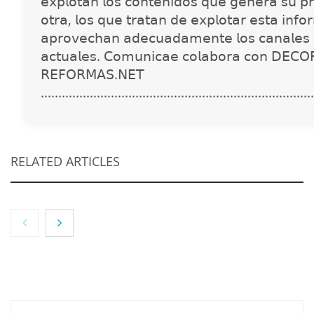
𝖾𝗑𝗉𝗅𝗈𝗍𝖺𝗇 𝗅𝗈𝗌 𝖼𝗈𝗇𝗍𝖾𝗇𝗂𝖽𝗈𝗌 𝗊𝗎𝖾 𝗀𝖾𝗇𝖾𝗋𝖺 𝗌𝗎 𝗉𝗋
𝗈𝗍𝗋𝖺, 𝗅𝗈𝗌 𝗊𝗎𝖾 𝗍𝗋𝖺𝗍𝖺𝗇 𝖽𝖾 𝖾𝗑𝗉𝗅𝗈𝗍𝖺𝗋 𝖾𝗌𝗍𝖺 𝗂𝗇𝖿𝗈
𝖺𝗉𝗋𝗈𝗏𝖾𝖼𝗁𝖺𝗇 𝖺𝖽𝖾𝖼𝗎𝖺𝖽𝖺𝗆𝖾𝗇𝗍𝖾 𝗅𝗈𝗌 𝖼𝖺𝗇𝖺𝗅𝖾𝗌 
𝖺𝖼𝗍𝗎𝖺𝗅𝖾𝗌. 𝖢𝗈𝗆𝗎𝗇𝗂𝖼𝖺𝖾 𝖼𝗈𝗅𝖺𝖻𝗈𝗋𝖺 𝖼𝗈𝗇 𝖣𝖤𝖢𝖮
𝖱𝖤𝖥𝖮𝖱𝖬𝖠𝖲.𝖭𝖤𝖳
..............................................................................
RELATED ARTICLES
NOVA: innovación y diseño que transforman
espacios de la mano de Tormo Franquicias