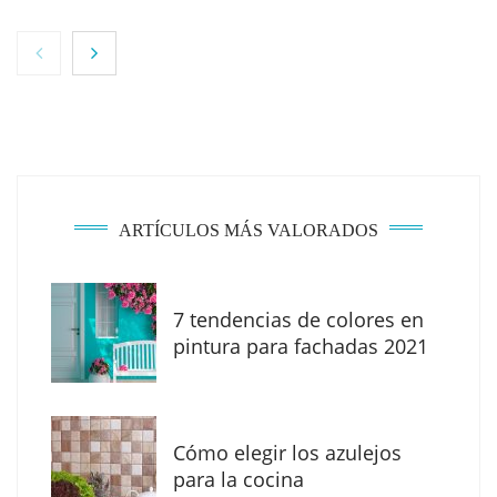
NOVA: innovación y diseño que transforman
espacios de la mano de Tormo Franquicias
ARTÍCULOS MÁS VALORADOS
7 tendencias de colores en
pintura para fachadas 2021
Eagle Waterproofing recomienda revisar la
impermeabilización de las viviendas antes
Cómo elegir los azulejos
de las vacaciones
para la cocina