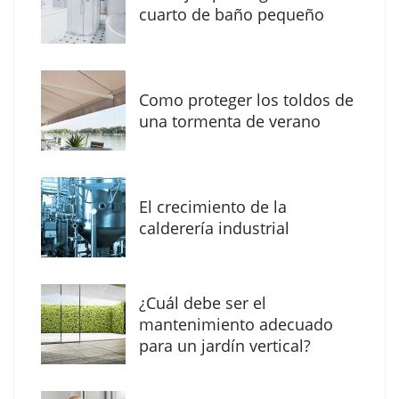
cuarto de baño pequeño
Como proteger los toldos de
una tormenta de verano
MBF Construcciones refuerza su presencia
digital con una nueva web de reformas en
El crecimiento de la
Madrid
calderería industrial
¿Cuál debe ser el
mantenimiento adecuado
para un jardín vertical?