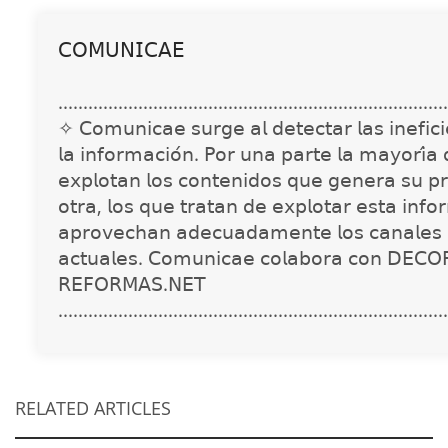
𝖢𝖮𝖬𝖴𝖭𝖨𝖢𝖠𝖤
..............................................................................
✧ 𝖢𝗈𝗆𝗎𝗇𝗂𝖼𝖺𝖾 𝗌𝗎𝗋𝗀𝖾 𝖺𝗅 𝖽𝖾𝗍𝖾𝖼𝗍𝖺𝗋 𝗅𝖺𝗌 𝗂𝗇𝖾𝖿𝗂𝖼𝗂𝖾
𝗅𝖺 𝗂𝗇𝖿𝗈𝗋𝗆𝖺𝖼𝗂𝗈́𝗇. 𝖯𝗈𝗋 𝗎𝗇𝖺 𝗉𝖺𝗋𝗍𝖾 𝗅𝖺 𝗆𝖺𝗒𝗈𝗋𝗂́𝖺
𝖾𝗑𝗉𝗅𝗈𝗍𝖺𝗇 𝗅𝗈𝗌 𝖼𝗈𝗇𝗍𝖾𝗇𝗂𝖽𝗈𝗌 𝗊𝗎𝖾 𝗀𝖾𝗇𝖾𝗋𝖺 𝗌𝗎 𝗉𝗋
𝗈𝗍𝗋𝖺, 𝗅𝗈𝗌 𝗊𝗎𝖾 𝗍𝗋𝖺𝗍𝖺𝗇 𝖽𝖾 𝖾𝗑𝗉𝗅𝗈𝗍𝖺𝗋 𝖾𝗌𝗍𝖺 𝗂𝗇𝖿𝗈
𝖺𝗉𝗋𝗈𝗏𝖾𝖼𝗁𝖺𝗇 𝖺𝖽𝖾𝖼𝗎𝖺𝖽𝖺𝗆𝖾𝗇𝗍𝖾 𝗅𝗈𝗌 𝖼𝖺𝗇𝖺𝗅𝖾𝗌 
𝖺𝖼𝗍𝗎𝖺𝗅𝖾𝗌. 𝖢𝗈𝗆𝗎𝗇𝗂𝖼𝖺𝖾 𝖼𝗈𝗅𝖺𝖻𝗈𝗋𝖺 𝖼𝗈𝗇 𝖣𝖤𝖢𝖮
𝖱𝖤𝖥𝖮𝖱𝖬𝖠𝖲.𝖭𝖤𝖳
..............................................................................
RELATED ARTICLES