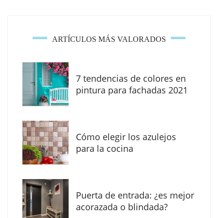
ARTÍCULOS MÁS VALORADOS
7 tendencias de colores en
pintura para fachadas 2021
Eagle Waterproofing recomienda revisar la
impermeabilización de las viviendas antes
Cómo elegir los azulejos
de las vacaciones
para la cocina
Puerta de entrada: ¿es mejor
acorazada o blindada?