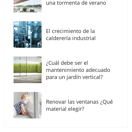
una tormenta de verano
MBF Construcciones refuerza su presencia
digital con una nueva web de reformas en
El crecimiento de la
Madrid
calderería industrial
¿Cuál debe ser el
mantenimiento adecuado
para un jardín vertical?
Renovar las ventanas ¿Qué
material elegir?
Solda Electric destaca el auge de la