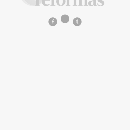
La Revista de referencia en
decoración y reformas
inteligentes
En
Decoración y Reformas
documentamos la
transformación integral de la vivienda desde un
rigor
técnico y arquitectónico
. Nuestro equipo analiza
materiales, normativas y soluciones de vanguardia para
que tu proyecto sea impecable.
Creemos en proyectos
seguros, sostenibles y