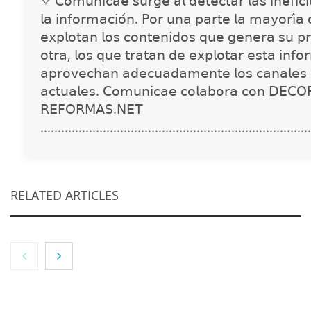
✧ 𝖢𝗈𝗆𝗎𝗇𝗂𝖼𝖺𝖾 𝗌𝗎𝗋𝗀𝖾 𝖺𝗅 𝖽𝖾𝗍𝖾𝖼𝗍𝖺𝗋 𝗅𝖺𝗌 𝗂𝗇𝖾𝖿𝗂𝖼𝗂𝖾
𝗅𝖺 𝗂𝗇𝖿𝗈𝗋𝗆𝖺𝖼𝗂𝗈́𝗇. 𝖯𝗈𝗋 𝗎𝗇𝖺 𝗉𝖺𝗋𝗍𝖾 𝗅𝖺 𝗆𝖺𝗒𝗈𝗋𝗂́𝖺
𝖾𝗑𝗉𝗅𝗈𝗍𝖺𝗇 𝗅𝗈𝗌 𝖼𝗈𝗇𝗍𝖾𝗇𝗂𝖽𝗈𝗌 𝗊𝗎𝖾 𝗀𝖾𝗇𝖾𝗋𝖺 𝗌𝗎 𝗉𝗋
𝗈𝗍𝗋𝖺, 𝗅𝗈𝗌 𝗊𝗎𝖾 𝗍𝗋𝖺𝗍𝖺𝗇 𝖽𝖾 𝖾𝗑𝗉𝗅𝗈𝗍𝖺𝗋 𝖾𝗌𝗍𝖺 𝗂𝗇𝖿𝗈
𝖺𝗉𝗋𝗈𝗏𝖾𝖼𝗁𝖺𝗇 𝖺𝖽𝖾𝖼𝗎𝖺𝖽𝖺𝗆𝖾𝗇𝗍𝖾 𝗅𝗈𝗌 𝖼𝖺𝗇𝖺𝗅𝖾𝗌 
𝖺𝖼𝗍𝗎𝖺𝗅𝖾𝗌. 𝖢𝗈𝗆𝗎𝗇𝗂𝖼𝖺𝖾 𝖼𝗈𝗅𝖺𝖻𝗈𝗋𝖺 𝖼𝗈𝗇 𝖣𝖤𝖢𝖮
𝖱𝖤𝖥𝖮𝖱𝖬𝖠𝖲.𝖭𝖤𝖳
..............................................................................
RELATED ARTICLES
NOVA: innovación y diseño que transforman
espacios de la mano de Tormo Franquicias