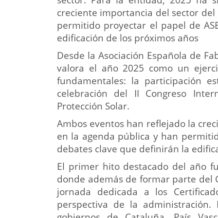
sector. Para la entidad, 2025 ha 
creciente importancia del sector del
permitido proyectar el papel de AS
edificación de los próximos años
Desde la Asociación Española de Fa
valora el año 2025 como un ejerc
fundamentales: la participación es
celebración del II Congreso Inte
Protección Solar.
Ambos eventos han reflejado la crec
en la agenda pública y han permitid
debates clave que definirán la edifi
El primer hito destacado del año f
donde además de formar parte del C
jornada dedicada a los Certifica
perspectiva de la administración.
gobiernos de Cataluña, País Va