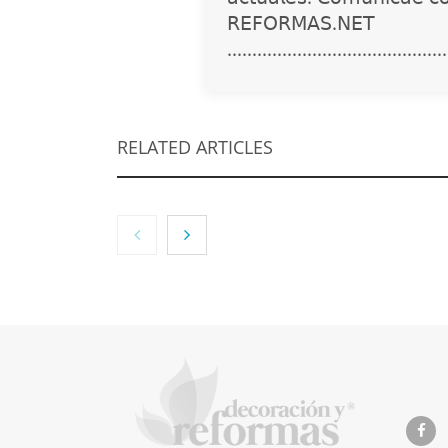
𝖱𝖤𝖥𝖮𝖱𝖬𝖠𝖲.𝖭𝖤𝖳
............................................
RELATED ARTICLES
NOVA: innovación y
diseño que
transforman
espacios de la mano
de Tormo
Franquicias
Eagle 
recomi
imperm
de las