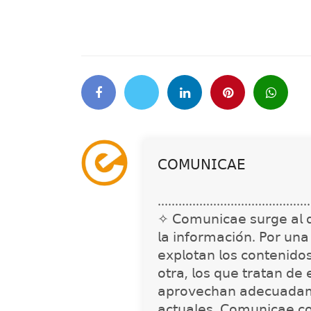
𝖢𝖮𝖬𝖴𝖭𝖨𝖢𝖠𝖤
............................................
✧ 𝖢𝗈𝗆𝗎𝗇𝗂𝖼𝖺𝖾 𝗌𝗎𝗋𝗀𝖾 𝖺𝗅 𝖽𝖾𝗍
𝗅𝖺 𝗂𝗇𝖿𝗈𝗋𝗆𝖺𝖼𝗂𝗈́𝗇. 𝖯𝗈𝗋 𝗎𝗇
𝖾𝗑𝗉𝗅𝗈𝗍𝖺𝗇 𝗅𝗈𝗌 𝖼𝗈𝗇𝗍𝖾𝗇𝗂𝖽𝗈
𝗈𝗍𝗋𝖺, 𝗅𝗈𝗌 𝗊𝗎𝖾 𝗍𝗋𝖺𝗍𝖺𝗇 𝖽𝖾 
𝖺𝗉𝗋𝗈𝗏𝖾𝖼𝗁𝖺𝗇 𝖺𝖽𝖾𝖼𝗎𝖺𝖽𝖺𝗆
𝖺𝖼𝗍𝗎𝖺𝗅𝖾𝗌. 𝖢𝗈𝗆𝗎𝗇𝗂𝖼𝖺𝖾 𝖼