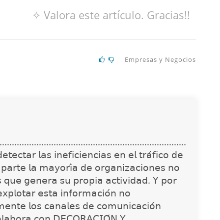
✧ Valora este artículo. Gracias!!
Empresas y Negocios
............................................................................
𝖾𝖼𝗍𝖺𝗋 𝗅𝖺𝗌 𝗂𝗇𝖾𝖿𝗂𝖼𝗂𝖾𝗇𝖼𝗂𝖺𝗌 𝖾𝗇 𝖾𝗅 𝗍𝗋𝖺́𝖿𝗂𝖼𝗈 𝖽𝖾
 𝗉𝖺𝗋𝗍𝖾 𝗅𝖺 𝗆𝖺𝗒𝗈𝗋𝗂́𝖺 𝖽𝖾 𝗈𝗋𝗀𝖺𝗇𝗂𝗓𝖺𝖼𝗂𝗈𝗇𝖾𝗌 𝗇𝗈
𝗌 𝗊𝗎𝖾 𝗀𝖾𝗇𝖾𝗋𝖺 𝗌𝗎 𝗉𝗋𝗈𝗉𝗂𝖺 𝖺𝖼𝗍𝗂𝗏𝗂𝖽𝖺𝖽. 𝖸 𝗉𝗈𝗋
𝗑𝗉𝗅𝗈𝗍𝖺𝗋 𝖾𝗌𝗍𝖺 𝗂𝗇𝖿𝗈𝗋𝗆𝖺𝖼𝗂𝗈́𝗇 𝗇𝗈
𝗇𝗍𝖾 𝗅𝗈𝗌 𝖼𝖺𝗇𝖺𝗅𝖾𝗌 𝖽𝖾 𝖼𝗈𝗆𝗎𝗇𝗂𝖼𝖺𝖼𝗂𝗈́𝗇
𝗈𝗅𝖺𝖻𝗈𝗋𝖺 𝖼𝗈𝗇 𝖣𝖤𝖢𝖮𝖱𝖠𝖢𝖨𝖮́𝖭 𝖸