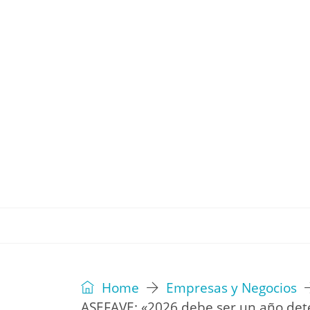
REVISTA
EDITORIAL
IDEAS
Home
Empresas y Negocios
ASEFAVE: «2026 debe ser un año det