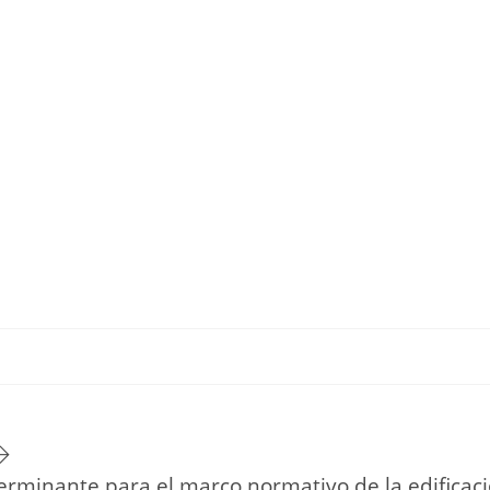
TU ESTILO DE VIDA
HOGAR
NOVEDADES Y TE
erminante para el marco normativo de la edificac