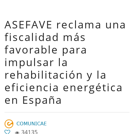
ASEFAVE reclama una
fiscalidad más
favorable para
impulsar la
rehabilitación y la
eficiencia energética
en España
𝖢𝖮𝖬𝖴𝖭𝖨𝖢𝖠𝖤
34135