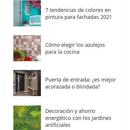
7 tendencias de colores en
pintura para fachadas 2021
Eagle Waterproofing recomienda revisar la
impermeabilización de las viviendas antes
Cómo elegir los azulejos
de las vacaciones
para la cocina
Puerta de entrada: ¿es mejor
acorazada o blindada?
Decoración y ahorro
energético con los jardines
artificiales