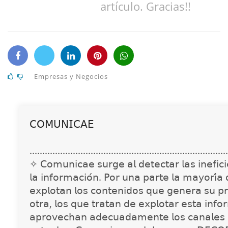
artículo. Gracias!!
Empresas y Negocios
𝖢𝖮𝖬𝖴𝖭𝖨𝖢𝖠𝖤
..............................................................................
✧ 𝖢𝗈𝗆𝗎𝗇𝗂𝖼𝖺𝖾 𝗌𝗎𝗋𝗀𝖾 𝖺𝗅 𝖽𝖾𝗍𝖾𝖼𝗍𝖺𝗋 𝗅𝖺𝗌 𝗂𝗇𝖾𝖿𝗂𝖼𝗂𝖾
𝗅𝖺 𝗂𝗇𝖿𝗈𝗋𝗆𝖺𝖼𝗂𝗈́𝗇. 𝖯𝗈𝗋 𝗎𝗇𝖺 𝗉𝖺𝗋𝗍𝖾 𝗅𝖺 𝗆𝖺𝗒𝗈𝗋𝗂́𝖺
𝖾𝗑𝗉𝗅𝗈𝗍𝖺𝗇 𝗅𝗈𝗌 𝖼𝗈𝗇𝗍𝖾𝗇𝗂𝖽𝗈𝗌 𝗊𝗎𝖾 𝗀𝖾𝗇𝖾𝗋𝖺 𝗌𝗎 𝗉𝗋
𝗈𝗍𝗋𝖺, 𝗅𝗈𝗌 𝗊𝗎𝖾 𝗍𝗋𝖺𝗍𝖺𝗇 𝖽𝖾 𝖾𝗑𝗉𝗅𝗈𝗍𝖺𝗋 𝖾𝗌𝗍𝖺 𝗂𝗇𝖿𝗈
𝖺𝗉𝗋𝗈𝗏𝖾𝖼𝗁𝖺𝗇 𝖺𝖽𝖾𝖼𝗎𝖺𝖽𝖺𝗆𝖾𝗇𝗍𝖾 𝗅𝗈𝗌 𝖼𝖺𝗇𝖺𝗅𝖾𝗌 