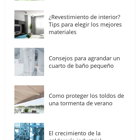
The Factory School explica por qué aprender
¿Revestimiento de interior?
herramientas de IA ya no es suficiente para
Tips para elegir los mejores
los profesionales de la arquitectura
materiales
Consejos para agrandar un
cuarto de baño pequeño
Como proteger los toldos de
una tormenta de verano
MBF Construcciones refuerza su presencia
digital con una nueva web de reformas en
El crecimiento de la
Madrid