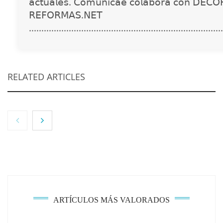
𝖺𝖼𝗍𝗎𝖺𝗅𝖾𝗌. 𝖢𝗈𝗆𝗎𝗇𝗂𝖼𝖺𝖾 𝖼𝗈𝗅𝖺𝖻𝗈𝗋𝖺 𝖼𝗈𝗇 𝖣𝖤𝖢𝖮
𝖱𝖤𝖥𝖮𝖱𝖬𝖠𝖲.𝖭𝖤𝖳
..............................................................................
RELATED ARTICLES
NOVA: innovación y diseño que transforman
espacios de la mano de Tormo Franquicias
ARTÍCULOS MÁS VALORADOS