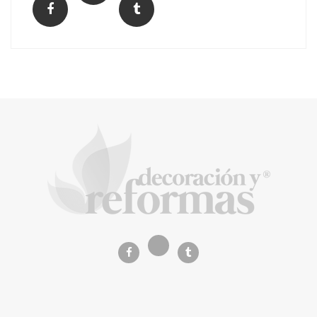
El Grupo FCC mejora más de un 13% su cifra
de negocio en el primer semestre de 2026
COPISA construirá junto a Visoren 875
viviendas protegidas en Cataluña tras
adjudicarse dos lotes del plan de alquiler
asequible