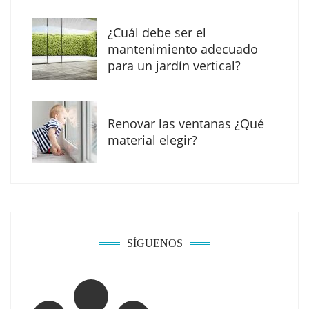
¿Cuál debe ser el
mantenimiento adecuado
para un jardín vertical?
Renovar las ventanas ¿Qué
La arquitectura de la calma para descubrir el
material elegir?
mundo en la Escuela Infantil de Corral de
Calatrava
SÍGUENOS