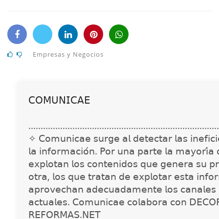
Empresas y Negocios
𝖢𝖮𝖬𝖴𝖭𝖨𝖢𝖠𝖤
..............................................................................
✧ 𝖢𝗈𝗆𝗎𝗇𝗂𝖼𝖺𝖾 𝗌𝗎𝗋𝗀𝖾 𝖺𝗅 𝖽𝖾𝗍𝖾𝖼𝗍𝖺𝗋 𝗅𝖺𝗌 𝗂𝗇𝖾𝖿𝗂𝖼𝗂𝖾
𝗅𝖺 𝗂𝗇𝖿𝗈𝗋𝗆𝖺𝖼𝗂𝗈́𝗇. 𝖯𝗈𝗋 𝗎𝗇𝖺 𝗉𝖺𝗋𝗍𝖾 𝗅𝖺 𝗆𝖺𝗒𝗈𝗋𝗂́𝖺
𝖾𝗑𝗉𝗅𝗈𝗍𝖺𝗇 𝗅𝗈𝗌 𝖼𝗈𝗇𝗍𝖾𝗇𝗂𝖽𝗈𝗌 𝗊𝗎𝖾 𝗀𝖾𝗇𝖾𝗋𝖺 𝗌𝗎 𝗉𝗋
𝗈𝗍𝗋𝖺, 𝗅𝗈𝗌 𝗊𝗎𝖾 𝗍𝗋𝖺𝗍𝖺𝗇 𝖽𝖾 𝖾𝗑𝗉𝗅𝗈𝗍𝖺𝗋 𝖾𝗌𝗍𝖺 𝗂𝗇𝖿𝗈
𝖺𝗉𝗋𝗈𝗏𝖾𝖼𝗁𝖺𝗇 𝖺𝖽𝖾𝖼𝗎𝖺𝖽𝖺𝗆𝖾𝗇𝗍𝖾 𝗅𝗈𝗌 𝖼𝖺𝗇𝖺𝗅𝖾𝗌 
𝖺𝖼𝗍𝗎𝖺𝗅𝖾𝗌. 𝖢𝗈𝗆𝗎𝗇𝗂𝖼𝖺𝖾 𝖼𝗈𝗅𝖺𝖻𝗈𝗋𝖺 𝖼𝗈𝗇 𝖣𝖤𝖢𝖮
𝖱𝖤𝖥𝖮𝖱𝖬𝖠𝖲.𝖭𝖤𝖳