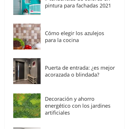
The Factory School explica por qué aprender
pintura para fachadas 2021
herramientas de IA ya no es suficiente para
los profesionales de la arquitectura
Cómo elegir los azulejos
para la cocina
Puerta de entrada: ¿es mejor
acorazada o blindada?
Decoración y ahorro
MBF Construcciones refuerza su presencia
energético con los jardines
digital con una nueva web de reformas en
artificiales
Madrid