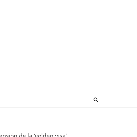
NDENCIAS
nsión de la ‘golden visa’