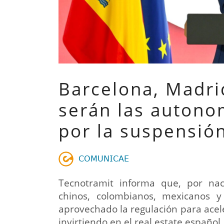
Barcelona, Madri
serán las autono
por la suspensión
𝖢𝖮𝖬𝖴𝖭𝖨𝖢𝖠𝖤
Tecnotramit informa que, por nacio
chinos, colombianos, mexicanos 
aprovechado la regulación para acele
invirtiendo en el real estate español