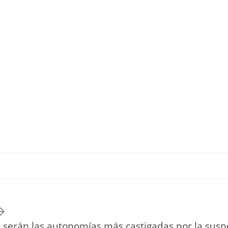
TU ESTILO DE VIDA
HOGAR
NOVEDADES Y TE
 serán las autonomías más castigadas por la suspe