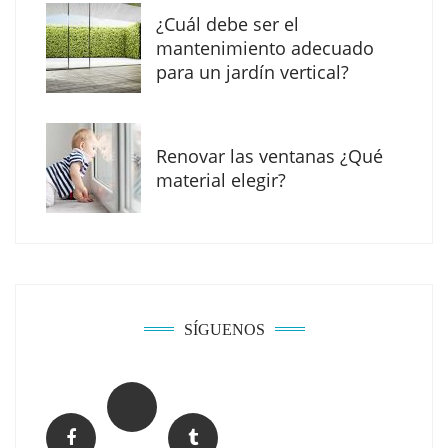
¿Cuál debe ser el
mantenimiento adecuado
para un jardín vertical?
Renovar las ventanas ¿Qué
El Grupo FCC mejora más de un 13% su cifra
material elegir?
de negocio en el primer semestre de 2026
COPISA construirá junto a Visoren 875
viviendas protegidas en Cataluña tras
adjudicarse dos lotes del plan de alquiler
asequible
SÍGUENOS