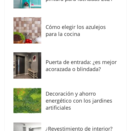
digital con una nueva web de reformas en
Madrid
Cómo elegir los azulejos
para la cocina
Puerta de entrada: ¿es mejor
acorazada o blindada?
Decoración y ahorro
Solda Electric destaca el auge de la
energético con los jardines
soldadura con electrodo en los trabajos
artificiales
donde otras tecnologías no llegan
¿Revestimiento de interior?