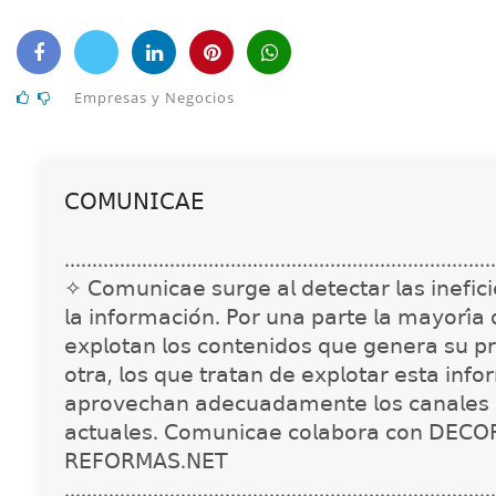
Empresas y Negocios
𝖢𝖮𝖬𝖴𝖭𝖨𝖢𝖠𝖤
..............................................................................
✧ 𝖢𝗈𝗆𝗎𝗇𝗂𝖼𝖺𝖾 𝗌𝗎𝗋𝗀𝖾 𝖺𝗅 𝖽𝖾𝗍𝖾𝖼𝗍𝖺𝗋 𝗅𝖺𝗌 𝗂𝗇𝖾𝖿𝗂𝖼𝗂𝖾
𝗅𝖺 𝗂𝗇𝖿𝗈𝗋𝗆𝖺𝖼𝗂𝗈́𝗇. 𝖯𝗈𝗋 𝗎𝗇𝖺 𝗉𝖺𝗋𝗍𝖾 𝗅𝖺 𝗆𝖺𝗒𝗈𝗋𝗂́𝖺
𝖾𝗑𝗉𝗅𝗈𝗍𝖺𝗇 𝗅𝗈𝗌 𝖼𝗈𝗇𝗍𝖾𝗇𝗂𝖽𝗈𝗌 𝗊𝗎𝖾 𝗀𝖾𝗇𝖾𝗋𝖺 𝗌𝗎 𝗉𝗋
𝗈𝗍𝗋𝖺, 𝗅𝗈𝗌 𝗊𝗎𝖾 𝗍𝗋𝖺𝗍𝖺𝗇 𝖽𝖾 𝖾𝗑𝗉𝗅𝗈𝗍𝖺𝗋 𝖾𝗌𝗍𝖺 𝗂𝗇𝖿𝗈
𝖺𝗉𝗋𝗈𝗏𝖾𝖼𝗁𝖺𝗇 𝖺𝖽𝖾𝖼𝗎𝖺𝖽𝖺𝗆𝖾𝗇𝗍𝖾 𝗅𝗈𝗌 𝖼𝖺𝗇𝖺𝗅𝖾𝗌 
𝖺𝖼𝗍𝗎𝖺𝗅𝖾𝗌. 𝖢𝗈𝗆𝗎𝗇𝗂𝖼𝖺𝖾 𝖼𝗈𝗅𝖺𝖻𝗈𝗋𝖺 𝖼𝗈𝗇 𝖣𝖤𝖢𝖮
𝖱𝖤𝖥𝖮𝖱𝖬𝖠𝖲.𝖭𝖤𝖳
..............................................................................