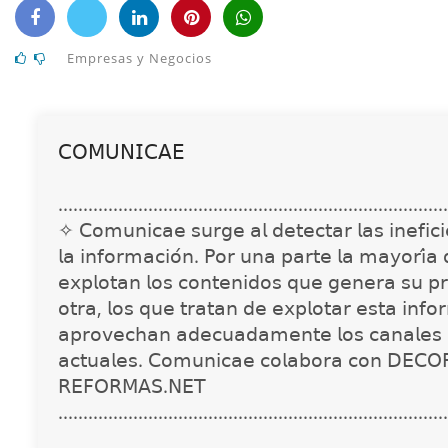
Empresas y Negocios
𝖢𝖮𝖬𝖴𝖭𝖨𝖢𝖠𝖤
..............................................................................
✧ 𝖢𝗈𝗆𝗎𝗇𝗂𝖼𝖺𝖾 𝗌𝗎𝗋𝗀𝖾 𝖺𝗅 𝖽𝖾𝗍𝖾𝖼𝗍𝖺𝗋 𝗅𝖺𝗌 𝗂𝗇𝖾𝖿𝗂𝖼𝗂𝖾
𝗅𝖺 𝗂𝗇𝖿𝗈𝗋𝗆𝖺𝖼𝗂𝗈́𝗇. 𝖯𝗈𝗋 𝗎𝗇𝖺 𝗉𝖺𝗋𝗍𝖾 𝗅𝖺 𝗆𝖺𝗒𝗈𝗋𝗂́𝖺
𝖾𝗑𝗉𝗅𝗈𝗍𝖺𝗇 𝗅𝗈𝗌 𝖼𝗈𝗇𝗍𝖾𝗇𝗂𝖽𝗈𝗌 𝗊𝗎𝖾 𝗀𝖾𝗇𝖾𝗋𝖺 𝗌𝗎 𝗉𝗋
𝗈𝗍𝗋𝖺, 𝗅𝗈𝗌 𝗊𝗎𝖾 𝗍𝗋𝖺𝗍𝖺𝗇 𝖽𝖾 𝖾𝗑𝗉𝗅𝗈𝗍𝖺𝗋 𝖾𝗌𝗍𝖺 𝗂𝗇𝖿𝗈
𝖺𝗉𝗋𝗈𝗏𝖾𝖼𝗁𝖺𝗇 𝖺𝖽𝖾𝖼𝗎𝖺𝖽𝖺𝗆𝖾𝗇𝗍𝖾 𝗅𝗈𝗌 𝖼𝖺𝗇𝖺𝗅𝖾𝗌 
𝖺𝖼𝗍𝗎𝖺𝗅𝖾𝗌. 𝖢𝗈𝗆𝗎𝗇𝗂𝖼𝖺𝖾 𝖼𝗈𝗅𝖺𝖻𝗈𝗋𝖺 𝖼𝗈𝗇 𝖣𝖤𝖢𝖮
𝖱𝖤𝖥𝖮𝖱𝖬𝖠𝖲.𝖭𝖤𝖳
..............................................................................