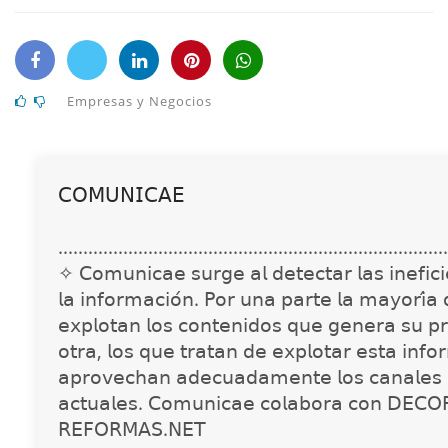
Empresas y Negocios
𝖢𝖮𝖬𝖴𝖭𝖨𝖢𝖠𝖤
..............................................................................
✧ 𝖢𝗈𝗆𝗎𝗇𝗂𝖼𝖺𝖾 𝗌𝗎𝗋𝗀𝖾 𝖺𝗅 𝖽𝖾𝗍𝖾𝖼𝗍𝖺𝗋 𝗅𝖺𝗌 𝗂𝗇𝖾𝖿𝗂𝖼𝗂𝖾
𝗅𝖺 𝗂𝗇𝖿𝗈𝗋𝗆𝖺𝖼𝗂𝗈́𝗇. 𝖯𝗈𝗋 𝗎𝗇𝖺 𝗉𝖺𝗋𝗍𝖾 𝗅𝖺 𝗆𝖺𝗒𝗈𝗋𝗂́𝖺
𝖾𝗑𝗉𝗅𝗈𝗍𝖺𝗇 𝗅𝗈𝗌 𝖼𝗈𝗇𝗍𝖾𝗇𝗂𝖽𝗈𝗌 𝗊𝗎𝖾 𝗀𝖾𝗇𝖾𝗋𝖺 𝗌𝗎 𝗉𝗋
𝗈𝗍𝗋𝖺, 𝗅𝗈𝗌 𝗊𝗎𝖾 𝗍𝗋𝖺𝗍𝖺𝗇 𝖽𝖾 𝖾𝗑𝗉𝗅𝗈𝗍𝖺𝗋 𝖾𝗌𝗍𝖺 𝗂𝗇𝖿𝗈
𝖺𝗉𝗋𝗈𝗏𝖾𝖼𝗁𝖺𝗇 𝖺𝖽𝖾𝖼𝗎𝖺𝖽𝖺𝗆𝖾𝗇𝗍𝖾 𝗅𝗈𝗌 𝖼𝖺𝗇𝖺𝗅𝖾𝗌 
𝖺𝖼𝗍𝗎𝖺𝗅𝖾𝗌. 𝖢𝗈𝗆𝗎𝗇𝗂𝖼𝖺𝖾 𝖼𝗈𝗅𝖺𝖻𝗈𝗋𝖺 𝖼𝗈𝗇 𝖣𝖤𝖢𝖮
𝖱𝖤𝖥𝖮𝖱𝖬𝖠𝖲.𝖭𝖤𝖳