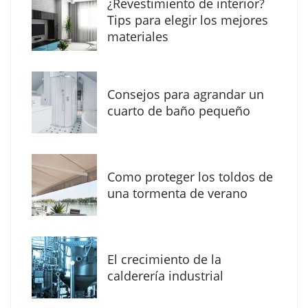
¿Revestimiento de interior?
herramientas de IA ya no es suficiente para
Tips para elegir los mejores
los profesionales de la arquitectura
materiales
Consejos para agrandar un
cuarto de baño pequeño
Como proteger los toldos de
una tormenta de verano
MBF Construcciones refuerza su presencia
digital con una nueva web de reformas en
El crecimiento de la
Madrid
calderería industrial