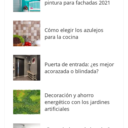
pintura para fachadas 2021
Eagle Waterproofing recomienda revisar la
impermeabilización de las viviendas antes
Cómo elegir los azulejos
de las vacaciones
para la cocina
Puerta de entrada: ¿es mejor
acorazada o blindada?
Decoración y ahorro
energético con los jardines
artificiales
The Factory School explica por qué aprender