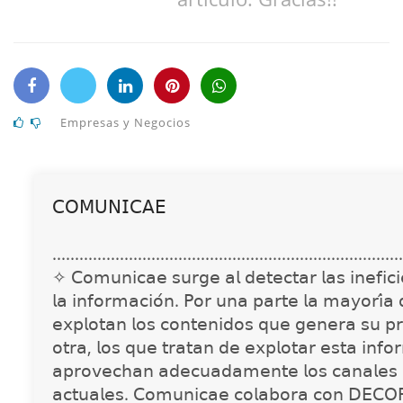
Empresas y Negocios
𝖢𝖮𝖬𝖴𝖭𝖨𝖢𝖠𝖤
..............................................................................
✧ 𝖢𝗈𝗆𝗎𝗇𝗂𝖼𝖺𝖾 𝗌𝗎𝗋𝗀𝖾 𝖺𝗅 𝖽𝖾𝗍𝖾𝖼𝗍𝖺𝗋 𝗅𝖺𝗌 𝗂𝗇𝖾𝖿𝗂𝖼𝗂𝖾
𝗅𝖺 𝗂𝗇𝖿𝗈𝗋𝗆𝖺𝖼𝗂𝗈́𝗇. 𝖯𝗈𝗋 𝗎𝗇𝖺 𝗉𝖺𝗋𝗍𝖾 𝗅𝖺 𝗆𝖺𝗒𝗈𝗋𝗂́𝖺
𝖾𝗑𝗉𝗅𝗈𝗍𝖺𝗇 𝗅𝗈𝗌 𝖼𝗈𝗇𝗍𝖾𝗇𝗂𝖽𝗈𝗌 𝗊𝗎𝖾 𝗀𝖾𝗇𝖾𝗋𝖺 𝗌𝗎 𝗉𝗋
𝗈𝗍𝗋𝖺, 𝗅𝗈𝗌 𝗊𝗎𝖾 𝗍𝗋𝖺𝗍𝖺𝗇 𝖽𝖾 𝖾𝗑𝗉𝗅𝗈𝗍𝖺𝗋 𝖾𝗌𝗍𝖺 𝗂𝗇𝖿𝗈
𝖺𝗉𝗋𝗈𝗏𝖾𝖼𝗁𝖺𝗇 𝖺𝖽𝖾𝖼𝗎𝖺𝖽𝖺𝗆𝖾𝗇𝗍𝖾 𝗅𝗈𝗌 𝖼𝖺𝗇𝖺𝗅𝖾𝗌 
𝖺𝖼𝗍𝗎𝖺𝗅𝖾𝗌. 𝖢𝗈𝗆𝗎𝗇𝗂𝖼𝖺𝖾 𝖼𝗈𝗅𝖺𝖻𝗈𝗋𝖺 𝖼𝗈𝗇 𝖣𝖤𝖢𝖮