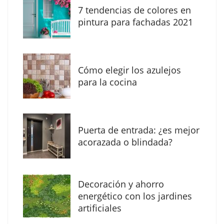
7 tendencias de colores en
pintura para fachadas 2021
Eagle Waterproofing recomienda revisar la
impermeabilización de las viviendas antes
Cómo elegir los azulejos
de las vacaciones
para la cocina
Puerta de entrada: ¿es mejor
acorazada o blindada?
Decoración y ahorro
energético con los jardines
artificiales