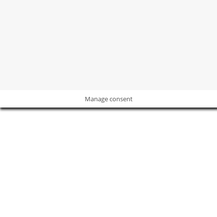
derechos sobre las marcas, imágenes y contenidos están
protegidos.
POLÍTICA DE PRIVACIDAD
I
POLÍTICA DE COOKIES
I
AVISO
LEGAL
Manage consent