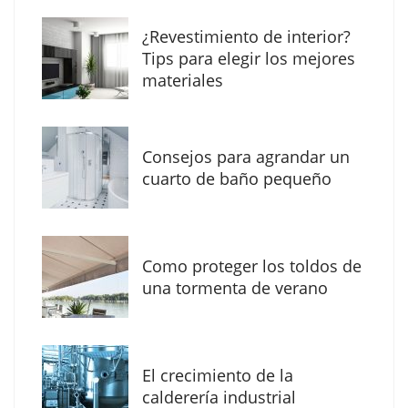
The Factory School explica por qué aprender
¿Revestimiento de interior?
herramientas de IA ya no es suficiente para
Tips para elegir los mejores
los profesionales de la arquitectura
materiales
Consejos para agrandar un
cuarto de baño pequeño
Como proteger los toldos de
una tormenta de verano
MBF Construcciones refuerza su presencia
digital con una nueva web de reformas en
El crecimiento de la
Madrid
calderería industrial