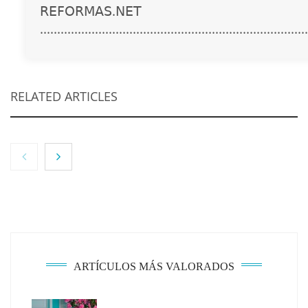
𝖱𝖤𝖥𝖮𝖱𝖬𝖠𝖲.𝖭𝖤𝖳
..............................................................................
RELATED ARTICLES
NOVA: innovación y diseño que transforman
espacios de la mano de Tormo Franquicias
ARTÍCULOS MÁS VALORADOS