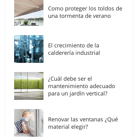
Como proteger los toldos de
una tormenta de verano
MBF Construcciones refuerza su presencia
digital con una nueva web de reformas en
El crecimiento de la
Madrid
calderería industrial
¿Cuál debe ser el
mantenimiento adecuado
para un jardín vertical?
Renovar las ventanas ¿Qué
material elegir?