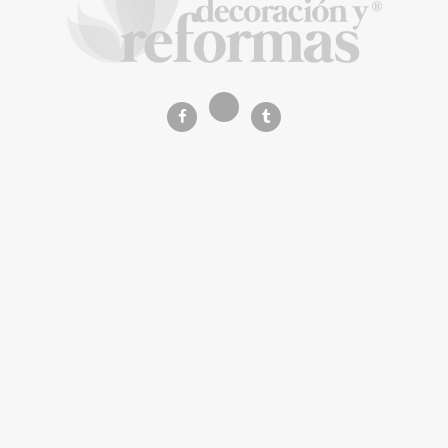
La Revista de referencia en
decoración y reformas
inteligentes
En
Decoración y Reformas
documentamos la
transformación integral de la vivienda desde un
rigor
técnico y arquitectónico
. Nuestro equipo analiza
materiales, normativas y soluciones de vanguardia para
que tu proyecto sea impecable.