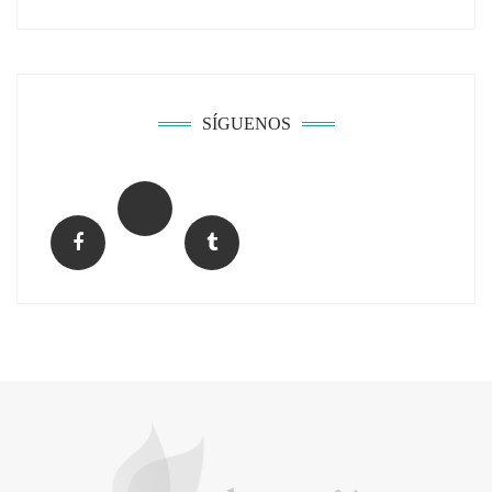
Solda Electric destaca el auge de la
soldadura con electrodo en los trabajos
donde otras tecnologías no llegan
SÍGUENOS
La arquitectura de la calma para descubrir el
mundo en la Escuela Infantil de Corral de
Calatrava