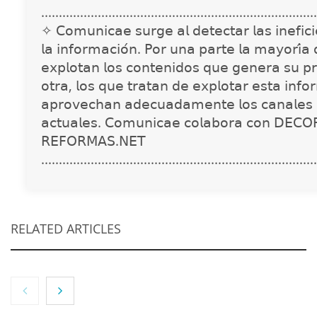
..............................................................................
✧ 𝖢𝗈𝗆𝗎𝗇𝗂𝖼𝖺𝖾 𝗌𝗎𝗋𝗀𝖾 𝖺𝗅 𝖽𝖾𝗍𝖾𝖼𝗍𝖺𝗋 𝗅𝖺𝗌 𝗂𝗇𝖾𝖿𝗂𝖼𝗂𝖾
𝗅𝖺 𝗂𝗇𝖿𝗈𝗋𝗆𝖺𝖼𝗂𝗈́𝗇. 𝖯𝗈𝗋 𝗎𝗇𝖺 𝗉𝖺𝗋𝗍𝖾 𝗅𝖺 𝗆𝖺𝗒𝗈𝗋𝗂́𝖺
𝖾𝗑𝗉𝗅𝗈𝗍𝖺𝗇 𝗅𝗈𝗌 𝖼𝗈𝗇𝗍𝖾𝗇𝗂𝖽𝗈𝗌 𝗊𝗎𝖾 𝗀𝖾𝗇𝖾𝗋𝖺 𝗌𝗎 𝗉𝗋
𝗈𝗍𝗋𝖺, 𝗅𝗈𝗌 𝗊𝗎𝖾 𝗍𝗋𝖺𝗍𝖺𝗇 𝖽𝖾 𝖾𝗑𝗉𝗅𝗈𝗍𝖺𝗋 𝖾𝗌𝗍𝖺 𝗂𝗇𝖿𝗈
𝖺𝗉𝗋𝗈𝗏𝖾𝖼𝗁𝖺𝗇 𝖺𝖽𝖾𝖼𝗎𝖺𝖽𝖺𝗆𝖾𝗇𝗍𝖾 𝗅𝗈𝗌 𝖼𝖺𝗇𝖺𝗅𝖾𝗌 
𝖺𝖼𝗍𝗎𝖺𝗅𝖾𝗌. 𝖢𝗈𝗆𝗎𝗇𝗂𝖼𝖺𝖾 𝖼𝗈𝗅𝖺𝖻𝗈𝗋𝖺 𝖼𝗈𝗇 𝖣𝖤𝖢𝖮
𝖱𝖤𝖥𝖮𝖱𝖬𝖠𝖲.𝖭𝖤𝖳
..............................................................................
RELATED ARTICLES
NOVA: innovación y diseño que transforman
espacios de la mano de Tormo Franquicias