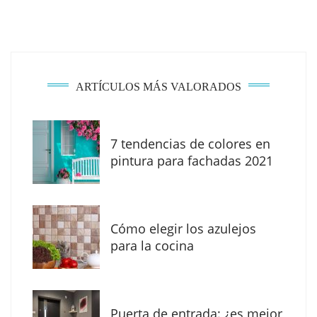
ARTÍCULOS MÁS VALORADOS
7 tendencias de colores en
pintura para fachadas 2021
Eagle Waterproofing recomienda revisar la
impermeabilización de las viviendas antes
Cómo elegir los azulejos
de las vacaciones
para la cocina
Puerta de entrada: ¿es mejor