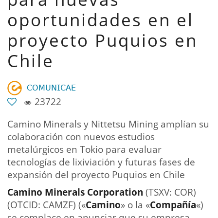
oportunidades en el
proyecto Puquios en
Chile
𝖢𝖮𝖬𝖴𝖭𝖨𝖢𝖠𝖤
23722
Camino Minerals y Nittetsu Mining amplían su
colaboración con nuevos estudios
metalúrgicos en Tokio para evaluar
tecnologías de lixiviación y futuras fases de
expansión del proyecto Puquios en Chile
Camino Minerals Corporation
(TSXV: COR)
(OTCID: CAMZF) («
Camino
» o la «
Compañía
«)
se complace en anunciar que su empresa