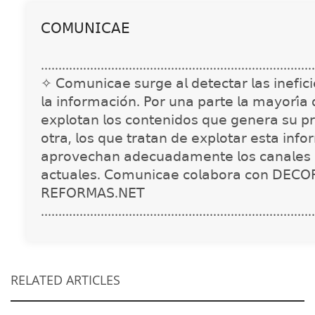
𝖢𝖮𝖬𝖴𝖭𝖨𝖢𝖠𝖤
..............................................................................
✧ 𝖢𝗈𝗆𝗎𝗇𝗂𝖼𝖺𝖾 𝗌𝗎𝗋𝗀𝖾 𝖺𝗅 𝖽𝖾𝗍𝖾𝖼𝗍𝖺𝗋 𝗅𝖺𝗌 𝗂𝗇𝖾𝖿𝗂𝖼𝗂𝖾
𝗅𝖺 𝗂𝗇𝖿𝗈𝗋𝗆𝖺𝖼𝗂𝗈́𝗇. 𝖯𝗈𝗋 𝗎𝗇𝖺 𝗉𝖺𝗋𝗍𝖾 𝗅𝖺 𝗆𝖺𝗒𝗈𝗋𝗂́𝖺
𝖾𝗑𝗉𝗅𝗈𝗍𝖺𝗇 𝗅𝗈𝗌 𝖼𝗈𝗇𝗍𝖾𝗇𝗂𝖽𝗈𝗌 𝗊𝗎𝖾 𝗀𝖾𝗇𝖾𝗋𝖺 𝗌𝗎 𝗉𝗋
𝗈𝗍𝗋𝖺, 𝗅𝗈𝗌 𝗊𝗎𝖾 𝗍𝗋𝖺𝗍𝖺𝗇 𝖽𝖾 𝖾𝗑𝗉𝗅𝗈𝗍𝖺𝗋 𝖾𝗌𝗍𝖺 𝗂𝗇𝖿𝗈
𝖺𝗉𝗋𝗈𝗏𝖾𝖼𝗁𝖺𝗇 𝖺𝖽𝖾𝖼𝗎𝖺𝖽𝖺𝗆𝖾𝗇𝗍𝖾 𝗅𝗈𝗌 𝖼𝖺𝗇𝖺𝗅𝖾𝗌 
𝖺𝖼𝗍𝗎𝖺𝗅𝖾𝗌. 𝖢𝗈𝗆𝗎𝗇𝗂𝖼𝖺𝖾 𝖼𝗈𝗅𝖺𝖻𝗈𝗋𝖺 𝖼𝗈𝗇 𝖣𝖤𝖢𝖮
𝖱𝖤𝖥𝖮𝖱𝖬𝖠𝖲.𝖭𝖤𝖳
..............................................................................
RELATED ARTICLES