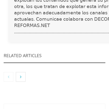
𝖾𝗑𝗉𝗅𝗈𝗍𝖺𝗇 𝗅𝗈𝗌 𝖼𝗈𝗇𝗍𝖾𝗇𝗂𝖽𝗈𝗌 𝗊𝗎𝖾 𝗀𝖾𝗇𝖾𝗋𝖺 𝗌𝗎 𝗉𝗋
𝗈𝗍𝗋𝖺, 𝗅𝗈𝗌 𝗊𝗎𝖾 𝗍𝗋𝖺𝗍𝖺𝗇 𝖽𝖾 𝖾𝗑𝗉𝗅𝗈𝗍𝖺𝗋 𝖾𝗌𝗍𝖺 𝗂𝗇𝖿𝗈
𝖺𝗉𝗋𝗈𝗏𝖾𝖼𝗁𝖺𝗇 𝖺𝖽𝖾𝖼𝗎𝖺𝖽𝖺𝗆𝖾𝗇𝗍𝖾 𝗅𝗈𝗌 𝖼𝖺𝗇𝖺𝗅𝖾𝗌 
𝖺𝖼𝗍𝗎𝖺𝗅𝖾𝗌. 𝖢𝗈𝗆𝗎𝗇𝗂𝖼𝖺𝖾 𝖼𝗈𝗅𝖺𝖻𝗈𝗋𝖺 𝖼𝗈𝗇 𝖣𝖤𝖢𝖮
𝖱𝖤𝖥𝖮𝖱𝖬𝖠𝖲.𝖭𝖤𝖳
..............................................................................
RELATED ARTICLES
NOVA: innovación y diseño que transforman
espacios de la mano de Tormo Franquicias