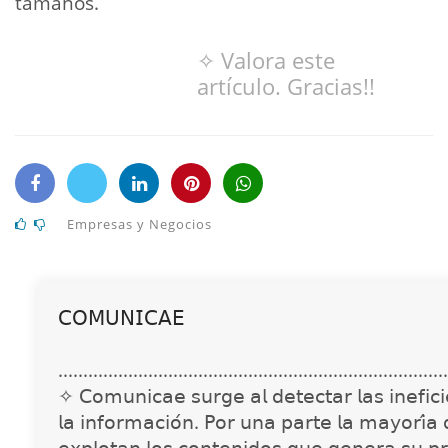
tamaños.
✧ Valora este
artículo. Gracias!!
Empresas y Negocios
𝖢𝖮𝖬𝖴𝖭𝖨𝖢𝖠𝖤
..............................................................................
✧ 𝖢𝗈𝗆𝗎𝗇𝗂𝖼𝖺𝖾 𝗌𝗎𝗋𝗀𝖾 𝖺𝗅 𝖽𝖾𝗍𝖾𝖼𝗍𝖺𝗋 𝗅𝖺𝗌 𝗂𝗇𝖾𝖿𝗂𝖼𝗂𝖾
𝗅𝖺 𝗂𝗇𝖿𝗈𝗋𝗆𝖺𝖼𝗂𝗈́𝗇. 𝖯𝗈𝗋 𝗎𝗇𝖺 𝗉𝖺𝗋𝗍𝖾 𝗅𝖺 𝗆𝖺𝗒𝗈𝗋𝗂́𝖺