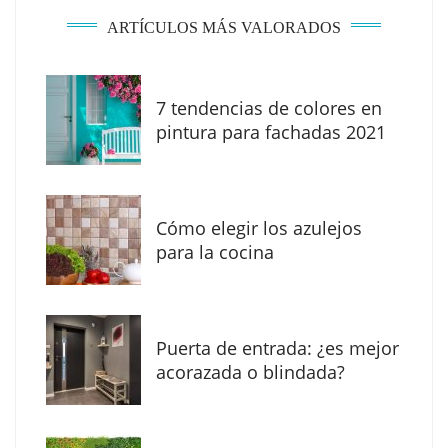
ARTÍCULOS MÁS VALORADOS
7 tendencias de colores en
pintura para fachadas 2021
Eagle Waterproofing recomienda revisar la
impermeabilización de las viviendas antes
Cómo elegir los azulejos
de las vacaciones
para la cocina
Puerta de entrada: ¿es mejor
acorazada o blindada?