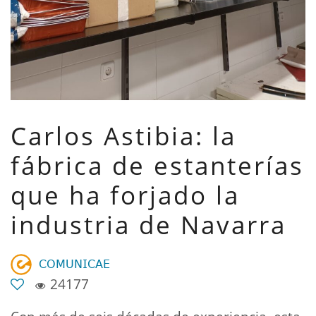
Carlos Astibia: la
fábrica de estanterías
que ha forjado la
industria de Navarra
𝖢𝖮𝖬𝖴𝖭𝖨𝖢𝖠𝖤
24177