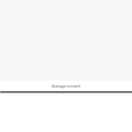
©2004 -
2026
Revista
Revista Decoración y Reformas
Todos los
derechos sobre las marcas, imágenes y contenidos están
protegidos.
POLÍTICA DE PRIVACIDAD
I
POLÍTICA DE COOKIES
I
AVISO
LEGAL
Manage consent