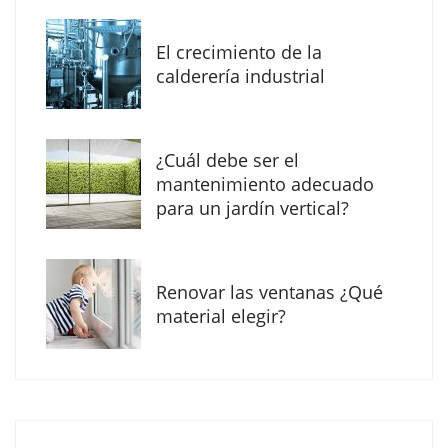
MBF Construcciones refuerza su presencia
digital con una nueva web de reformas en
El crecimiento de la
Madrid
calderería industrial
¿Cuál debe ser el
mantenimiento adecuado
para un jardín vertical?
Renovar las ventanas ¿Qué
material elegir?
Solda Electric destaca el auge de la
soldadura con electrodo en los trabajos
donde otras tecnologías no llegan