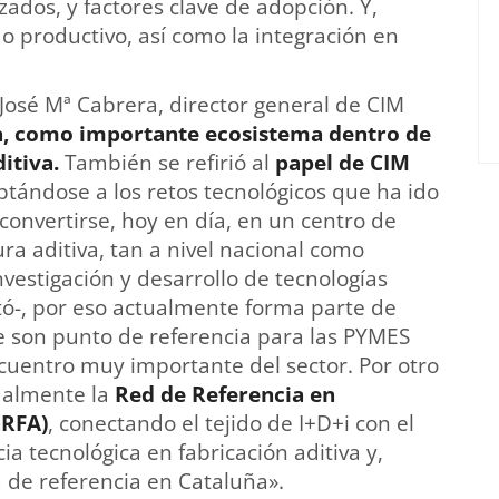
ados, y factores clave de adopción. Y,
o productivo, así como la integración en
 José Mª Cabrera, director general de CIM
a, como importante ecosistema dentro de
ditiva.
También se refirió al
papel de CIM
ptándose a los retos tecnológicos que ha ido
onvertirse, hoy en día, en un centro de
a aditiva, tan a nivel nacional como
nvestigación y desarrollo de tecnologías
tó-, por eso actualmente forma parte de
ue son punto de referencia para las PYMES
cuentro muy importante del sector. Por otro
tualmente la
Red de Referencia en
aRFA)
, conectando el tejido de I+D+i con el
a tecnológica en fabricación aditiva y,
de referencia en Cataluña».