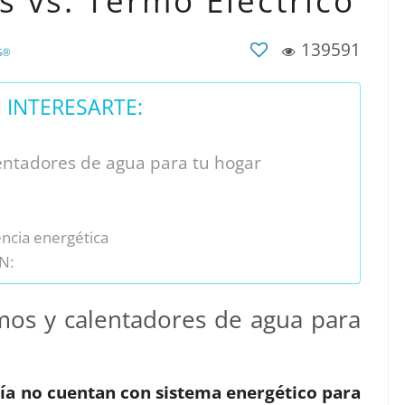
as vs. Termo Eléctrico
139591
S®
INTERESARTE:
lentadores de agua para tu hogar
encia energética
N:
rmos y calentadores de agua para
ía no cuentan con sistema energético para