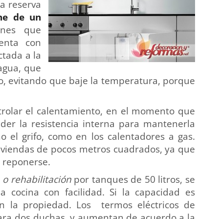
a reserva
ne de un
nes que
uenta con
ctada a la
 agua, que
o, evitando que baje la temperatura, porque
trolar el calentamiento, en el momento que
nder la resistencia interna para mantenerla
no el grifo, como en los calentadores a gas.
iviendas de pocos metros cuadrados, ya que
 reponerse.
o rehabilitación
por tanques de 50 litros, se
a cocina con facilidad. Si la capacidad es
n la propiedad. Los termos eléctricos de
ra dos duchas, y aumentan de acuerdo a la