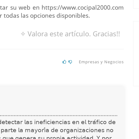
itar su web en https://www.cocipal2000.com
 todas las opciones disponibles.
✧ Valora este artículo. Gracias!!
Empresas y Negocios
............................................................................
𝖾𝖼𝗍𝖺𝗋 𝗅𝖺𝗌 𝗂𝗇𝖾𝖿𝗂𝖼𝗂𝖾𝗇𝖼𝗂𝖺𝗌 𝖾𝗇 𝖾𝗅 𝗍𝗋𝖺́𝖿𝗂𝖼𝗈 𝖽𝖾
 𝗉𝖺𝗋𝗍𝖾 𝗅𝖺 𝗆𝖺𝗒𝗈𝗋𝗂́𝖺 𝖽𝖾 𝗈𝗋𝗀𝖺𝗇𝗂𝗓𝖺𝖼𝗂𝗈𝗇𝖾𝗌 𝗇𝗈
𝗌 𝗊𝗎𝖾 𝗀𝖾𝗇𝖾𝗋𝖺 𝗌𝗎 𝗉𝗋𝗈𝗉𝗂𝖺 𝖺𝖼𝗍𝗂𝗏𝗂𝖽𝖺𝖽. 𝖸 𝗉𝗈𝗋