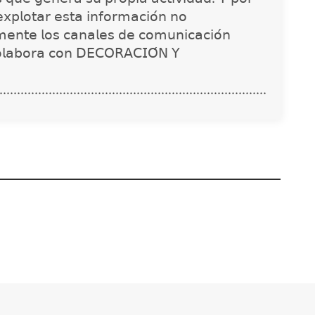
𝗑𝗉𝗅𝗈𝗍𝖺𝗋 𝖾𝗌𝗍𝖺 𝗂𝗇𝖿𝗈𝗋𝗆𝖺𝖼𝗂𝗈́𝗇 𝗇𝗈
𝗇𝗍𝖾 𝗅𝗈𝗌 𝖼𝖺𝗇𝖺𝗅𝖾𝗌 𝖽𝖾 𝖼𝗈𝗆𝗎𝗇𝗂𝖼𝖺𝖼𝗂𝗈́𝗇
𝗈𝗅𝖺𝖻𝗈𝗋𝖺 𝖼𝗈𝗇 𝖣𝖤𝖢𝖮𝖱𝖠𝖢𝖨𝖮́𝖭 𝖸
............................................................................