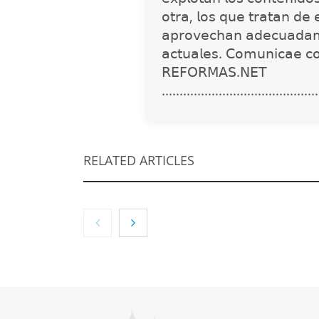
𝗈𝗍𝗋𝖺, 𝗅𝗈𝗌 𝗊𝗎𝖾 𝗍𝗋𝖺𝗍𝖺𝗇 𝖽𝖾 
𝖺𝗉𝗋𝗈𝗏𝖾𝖼𝗁𝖺𝗇 𝖺𝖽𝖾𝖼𝗎𝖺𝖽𝖺𝗆
𝖺𝖼𝗍𝗎𝖺𝗅𝖾𝗌. 𝖢𝗈𝗆𝗎𝗇𝗂𝖼𝖺𝖾 𝖼
𝖱𝖤𝖥𝖮𝖱𝖬𝖠𝖲.𝖭𝖤𝖳
............................................
RELATED ARTICLES