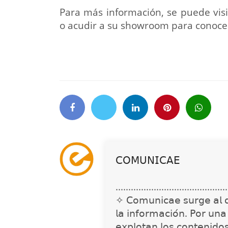
Para más información, se puede vis
o acudir a su showroom para conocer
𝖢𝖮𝖬𝖴𝖭𝖨𝖢𝖠𝖤
............................................
✧ 𝖢𝗈𝗆𝗎𝗇𝗂𝖼𝖺𝖾 𝗌𝗎𝗋𝗀𝖾 𝖺𝗅 𝖽𝖾𝗍
𝗅𝖺 𝗂𝗇𝖿𝗈𝗋𝗆𝖺𝖼𝗂𝗈́𝗇. 𝖯𝗈𝗋 𝗎𝗇
𝖾𝗑𝗉𝗅𝗈𝗍𝖺𝗇 𝗅𝗈𝗌 𝖼𝗈𝗇𝗍𝖾𝗇𝗂𝖽𝗈