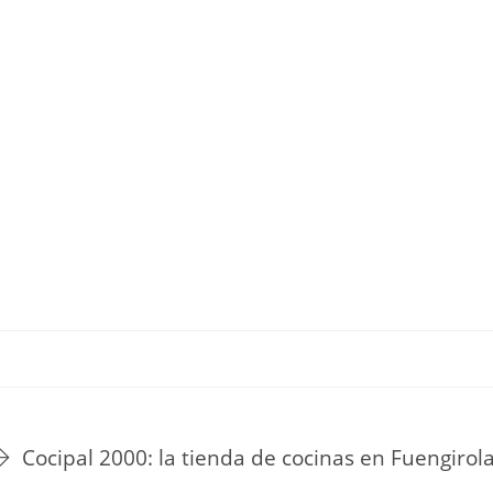
TU ESTILO DE VIDA
HOGAR
NOVEDADES Y TE
Cocipal 2000: la tienda de cocinas en Fuengirol