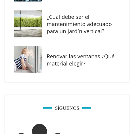
¿Cuál debe ser el
mantenimiento adecuado
para un jardín vertical?
Renovar las ventanas ¿Qué
La arquitectura de la calma para descubrir el
material elegir?
mundo en la Escuela Infantil de Corral de
Calatrava
SÍGUENOS