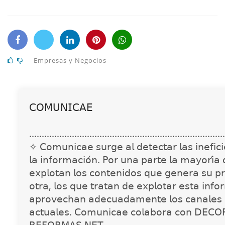
Empresas y Negocios
𝖢𝖮𝖬𝖴𝖭𝖨𝖢𝖠𝖤
..............................................................................
✧ 𝖢𝗈𝗆𝗎𝗇𝗂𝖼𝖺𝖾 𝗌𝗎𝗋𝗀𝖾 𝖺𝗅 𝖽𝖾𝗍𝖾𝖼𝗍𝖺𝗋 𝗅𝖺𝗌 𝗂𝗇𝖾𝖿𝗂𝖼𝗂𝖾
𝗅𝖺 𝗂𝗇𝖿𝗈𝗋𝗆𝖺𝖼𝗂𝗈́𝗇. 𝖯𝗈𝗋 𝗎𝗇𝖺 𝗉𝖺𝗋𝗍𝖾 𝗅𝖺 𝗆𝖺𝗒𝗈𝗋𝗂́𝖺
𝖾𝗑𝗉𝗅𝗈𝗍𝖺𝗇 𝗅𝗈𝗌 𝖼𝗈𝗇𝗍𝖾𝗇𝗂𝖽𝗈𝗌 𝗊𝗎𝖾 𝗀𝖾𝗇𝖾𝗋𝖺 𝗌𝗎 𝗉𝗋
𝗈𝗍𝗋𝖺, 𝗅𝗈𝗌 𝗊𝗎𝖾 𝗍𝗋𝖺𝗍𝖺𝗇 𝖽𝖾 𝖾𝗑𝗉𝗅𝗈𝗍𝖺𝗋 𝖾𝗌𝗍𝖺 𝗂𝗇𝖿𝗈
𝖺𝗉𝗋𝗈𝗏𝖾𝖼𝗁𝖺𝗇 𝖺𝖽𝖾𝖼𝗎𝖺𝖽𝖺𝗆𝖾𝗇𝗍𝖾 𝗅𝗈𝗌 𝖼𝖺𝗇𝖺𝗅𝖾𝗌 
𝖺𝖼𝗍𝗎𝖺𝗅𝖾𝗌. 𝖢𝗈𝗆𝗎𝗇𝗂𝖼𝖺𝖾 𝖼𝗈𝗅𝖺𝖻𝗈𝗋𝖺 𝖼𝗈𝗇 𝖣𝖤𝖢𝖮
𝖱𝖤𝖥𝖮𝖱𝖬𝖠𝖲.𝖭𝖤𝖳