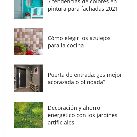
7 tendencias de colores en
The Factory School explica por qué aprender
pintura para fachadas 2021
herramientas de IA ya no es suficiente para
los profesionales de la arquitectura
Cómo elegir los azulejos
para la cocina
Puerta de entrada: ¿es mejor
acorazada o blindada?
Decoración y ahorro
MBF Construcciones refuerza su presencia
energético con los jardines
digital con una nueva web de reformas en
artificiales
Madrid