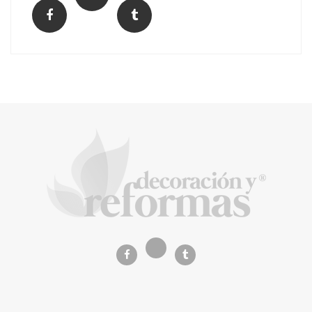
El Grupo FCC mejora más de un 13% su cifra
de negocio en el primer semestre de 2026
COPISA construirá junto a Visoren 875
viviendas protegidas en Cataluña tras
adjudicarse dos lotes del plan de alquiler
asequible