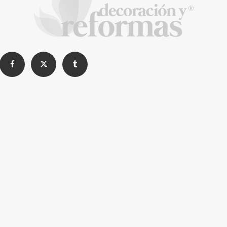
Construyendo confianza en Madrid: Una
charla con Daniel Chirica, el alma detrás de
Reformas EXCELENT
La Revista de referencia en
decoración y reformas
inteligentes
En
Decoración y Reformas
documentamos la
transformación integral de la vivienda desde un
rigor
técnico y arquitectónico
. Nuestro equipo analiza
materiales, normativas y soluciones de vanguardia para