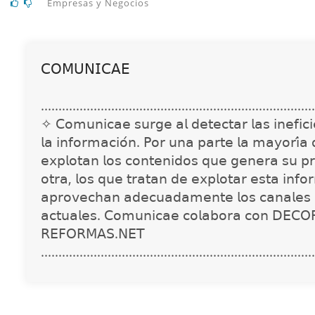
Empresas y Negocios
𝖢𝖮𝖬𝖴𝖭𝖨𝖢𝖠𝖤
..............................................................................
✧ 𝖢𝗈𝗆𝗎𝗇𝗂𝖼𝖺𝖾 𝗌𝗎𝗋𝗀𝖾 𝖺𝗅 𝖽𝖾𝗍𝖾𝖼𝗍𝖺𝗋 𝗅𝖺𝗌 𝗂𝗇𝖾𝖿𝗂𝖼𝗂𝖾
𝗅𝖺 𝗂𝗇𝖿𝗈𝗋𝗆𝖺𝖼𝗂𝗈́𝗇. 𝖯𝗈𝗋 𝗎𝗇𝖺 𝗉𝖺𝗋𝗍𝖾 𝗅𝖺 𝗆𝖺𝗒𝗈𝗋𝗂́𝖺
𝖾𝗑𝗉𝗅𝗈𝗍𝖺𝗇 𝗅𝗈𝗌 𝖼𝗈𝗇𝗍𝖾𝗇𝗂𝖽𝗈𝗌 𝗊𝗎𝖾 𝗀𝖾𝗇𝖾𝗋𝖺 𝗌𝗎 𝗉𝗋
𝗈𝗍𝗋𝖺, 𝗅𝗈𝗌 𝗊𝗎𝖾 𝗍𝗋𝖺𝗍𝖺𝗇 𝖽𝖾 𝖾𝗑𝗉𝗅𝗈𝗍𝖺𝗋 𝖾𝗌𝗍𝖺 𝗂𝗇𝖿𝗈
𝖺𝗉𝗋𝗈𝗏𝖾𝖼𝗁𝖺𝗇 𝖺𝖽𝖾𝖼𝗎𝖺𝖽𝖺𝗆𝖾𝗇𝗍𝖾 𝗅𝗈𝗌 𝖼𝖺𝗇𝖺𝗅𝖾𝗌 
𝖺𝖼𝗍𝗎𝖺𝗅𝖾𝗌. 𝖢𝗈𝗆𝗎𝗇𝗂𝖼𝖺𝖾 𝖼𝗈𝗅𝖺𝖻𝗈𝗋𝖺 𝖼𝗈𝗇 𝖣𝖤𝖢𝖮
𝖱𝖤𝖥𝖮𝖱𝖬𝖠𝖲.𝖭𝖤𝖳
..............................................................................