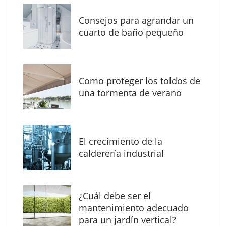
Consejos para agrandar un
cuarto de baño pequeño
Como proteger los toldos de
una tormenta de verano
MBF Construcciones refuerza su presencia
digital con una nueva web de reformas en
El crecimiento de la
Madrid
calderería industrial
¿Cuál debe ser el
mantenimiento adecuado
para un jardín vertical?