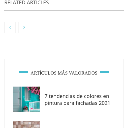
RELATED ARTICLES
NOVA: innovación y diseño que transforman
espacios de la mano de Tormo Franquicias
ARTÍCULOS MÁS VALORADOS
7 tendencias de colores en
pintura para fachadas 2021
Eagle Waterproofing recomienda revisar la
impermeabilización de las viviendas antes