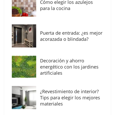
Cómo elegir los azulejos
de las vacaciones
para la cocina
Puerta de entrada: ¿es mejor
acorazada o blindada?
Decoración y ahorro
energético con los jardines
artificiales
The Factory School explica por qué aprender
¿Revestimiento de interior?
herramientas de IA ya no es suficiente para
Tips para elegir los mejores
los profesionales de la arquitectura
materiales