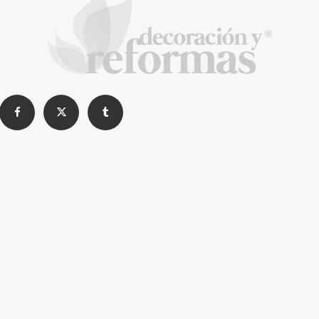
COPISA construirá junto a Visoren 875
viviendas protegidas en Cataluña tras
adjudicarse dos lotes del plan de alquiler
asequible
La Revista de referencia en
decoración y reformas
inteligentes
En
Decoración y Reformas
documentamos la
transformación integral de la vivienda desde un
rigor
técnico y arquitectónico
. Nuestro equipo analiza