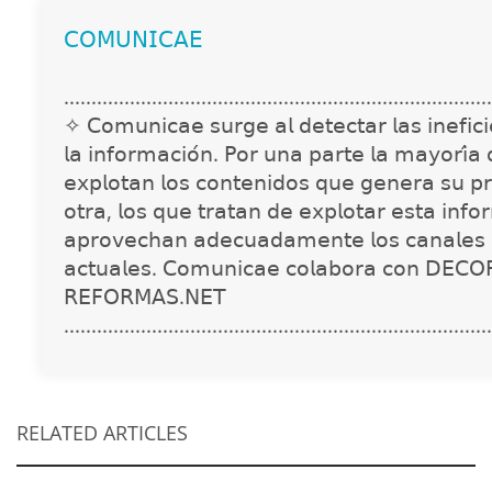
𝖢𝖮𝖬𝖴𝖭𝖨𝖢𝖠𝖤
..............................................................................
✧ 𝖢𝗈𝗆𝗎𝗇𝗂𝖼𝖺𝖾 𝗌𝗎𝗋𝗀𝖾 𝖺𝗅 𝖽𝖾𝗍𝖾𝖼𝗍𝖺𝗋 𝗅𝖺𝗌 𝗂𝗇𝖾𝖿𝗂𝖼𝗂𝖾
𝗅𝖺 𝗂𝗇𝖿𝗈𝗋𝗆𝖺𝖼𝗂𝗈́𝗇. 𝖯𝗈𝗋 𝗎𝗇𝖺 𝗉𝖺𝗋𝗍𝖾 𝗅𝖺 𝗆𝖺𝗒𝗈𝗋𝗂́𝖺
𝖾𝗑𝗉𝗅𝗈𝗍𝖺𝗇 𝗅𝗈𝗌 𝖼𝗈𝗇𝗍𝖾𝗇𝗂𝖽𝗈𝗌 𝗊𝗎𝖾 𝗀𝖾𝗇𝖾𝗋𝖺 𝗌𝗎 𝗉𝗋
𝗈𝗍𝗋𝖺, 𝗅𝗈𝗌 𝗊𝗎𝖾 𝗍𝗋𝖺𝗍𝖺𝗇 𝖽𝖾 𝖾𝗑𝗉𝗅𝗈𝗍𝖺𝗋 𝖾𝗌𝗍𝖺 𝗂𝗇𝖿𝗈
𝖺𝗉𝗋𝗈𝗏𝖾𝖼𝗁𝖺𝗇 𝖺𝖽𝖾𝖼𝗎𝖺𝖽𝖺𝗆𝖾𝗇𝗍𝖾 𝗅𝗈𝗌 𝖼𝖺𝗇𝖺𝗅𝖾𝗌 
𝖺𝖼𝗍𝗎𝖺𝗅𝖾𝗌. 𝖢𝗈𝗆𝗎𝗇𝗂𝖼𝖺𝖾 𝖼𝗈𝗅𝖺𝖻𝗈𝗋𝖺 𝖼𝗈𝗇 𝖣𝖤𝖢𝖮
𝖱𝖤𝖥𝖮𝖱𝖬𝖠𝖲.𝖭𝖤𝖳
..............................................................................
RELATED ARTICLES