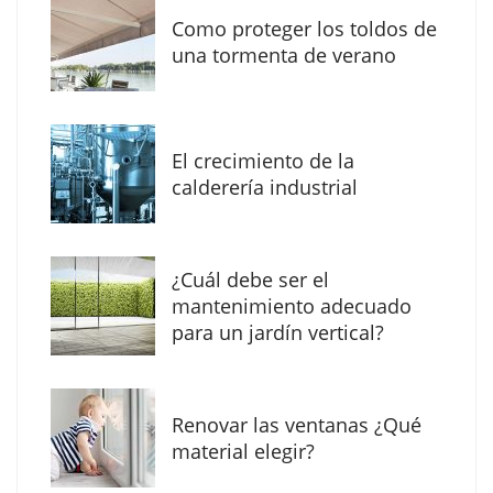
Como proteger los toldos de
una tormenta de verano
MBF Construcciones refuerza su presencia
digital con una nueva web de reformas en
El crecimiento de la
Madrid
calderería industrial
¿Cuál debe ser el
mantenimiento adecuado
para un jardín vertical?
Renovar las ventanas ¿Qué
material elegir?