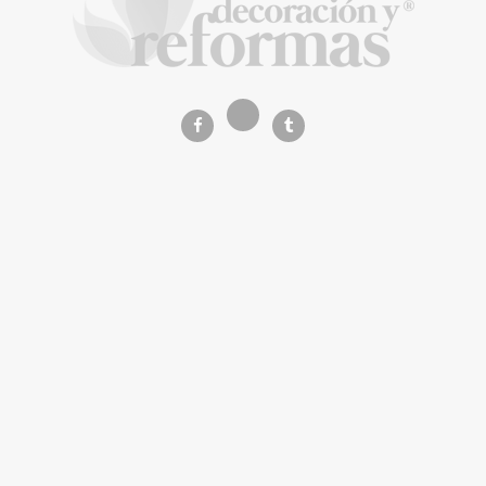
La Revista de referencia en
decoración y reformas
inteligentes
En
Decoración y Reformas
documentamos la
transformación integral de la vivienda desde un
rigor
técnico y arquitectónico
. Nuestro equipo analiza
materiales, normativas y soluciones de vanguardia para
que tu proyecto sea impecable.