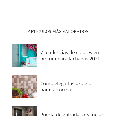
ARTÍCULOS MÁS VALORADOS
7 tendencias de colores en
pintura para fachadas 2021
Eagle Waterproofing recomienda revisar la
impermeabilización de las viviendas antes
Cómo elegir los azulejos
de las vacaciones
para la cocina
Puerta de entrada: ¿es mejor