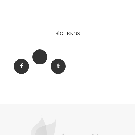
Solda Electric destaca el auge de la
soldadura con electrodo en los trabajos
donde otras tecnologías no llegan
SÍGUENOS
La arquitectura de la calma para descubrir el
mundo en la Escuela Infantil de Corral de
Calatrava