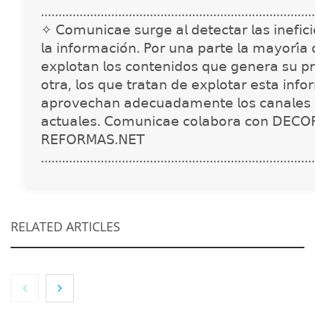
..............................................................................
✧ 𝖢𝗈𝗆𝗎𝗇𝗂𝖼𝖺𝖾 𝗌𝗎𝗋𝗀𝖾 𝖺𝗅 𝖽𝖾𝗍𝖾𝖼𝗍𝖺𝗋 𝗅𝖺𝗌 𝗂𝗇𝖾𝖿𝗂𝖼𝗂𝖾
𝗅𝖺 𝗂𝗇𝖿𝗈𝗋𝗆𝖺𝖼𝗂𝗈́𝗇. 𝖯𝗈𝗋 𝗎𝗇𝖺 𝗉𝖺𝗋𝗍𝖾 𝗅𝖺 𝗆𝖺𝗒𝗈𝗋𝗂́𝖺
𝖾𝗑𝗉𝗅𝗈𝗍𝖺𝗇 𝗅𝗈𝗌 𝖼𝗈𝗇𝗍𝖾𝗇𝗂𝖽𝗈𝗌 𝗊𝗎𝖾 𝗀𝖾𝗇𝖾𝗋𝖺 𝗌𝗎 𝗉𝗋
𝗈𝗍𝗋𝖺, 𝗅𝗈𝗌 𝗊𝗎𝖾 𝗍𝗋𝖺𝗍𝖺𝗇 𝖽𝖾 𝖾𝗑𝗉𝗅𝗈𝗍𝖺𝗋 𝖾𝗌𝗍𝖺 𝗂𝗇𝖿𝗈
𝖺𝗉𝗋𝗈𝗏𝖾𝖼𝗁𝖺𝗇 𝖺𝖽𝖾𝖼𝗎𝖺𝖽𝖺𝗆𝖾𝗇𝗍𝖾 𝗅𝗈𝗌 𝖼𝖺𝗇𝖺𝗅𝖾𝗌 
𝖺𝖼𝗍𝗎𝖺𝗅𝖾𝗌. 𝖢𝗈𝗆𝗎𝗇𝗂𝖼𝖺𝖾 𝖼𝗈𝗅𝖺𝖻𝗈𝗋𝖺 𝖼𝗈𝗇 𝖣𝖤𝖢𝖮
𝖱𝖤𝖥𝖮𝖱𝖬𝖠𝖲.𝖭𝖤𝖳
..............................................................................
RELATED ARTICLES
NOVA: innovación y diseño que transforman
espacios de la mano de Tormo Franquicias