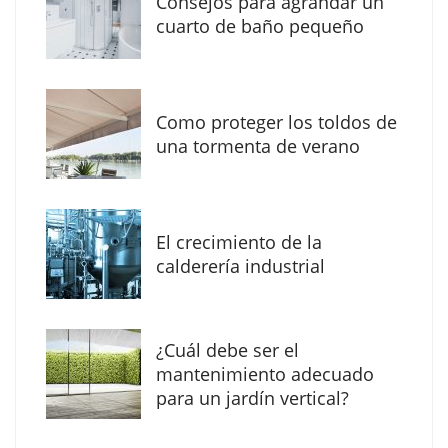
Consejos para agrandar un
cuarto de baño pequeño
Como proteger los toldos de
una tormenta de verano
MBF Construcciones refuerza su presencia
digital con una nueva web de reformas en
El crecimiento de la
Madrid
calderería industrial
¿Cuál debe ser el
mantenimiento adecuado
para un jardín vertical?