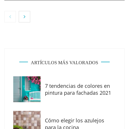
NOVA: innovación y diseño que transforman
espacios de la mano de Tormo Franquicias
ARTÍCULOS MÁS VALORADOS
7 tendencias de colores en
pintura para fachadas 2021
Eagle Waterproofing recomienda revisar la
impermeabilización de las viviendas antes
Cómo elegir los azulejos
de las vacaciones
para la cocina