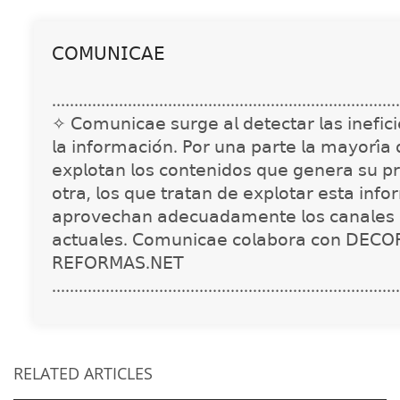
𝖢𝖮𝖬𝖴𝖭𝖨𝖢𝖠𝖤
..............................................................................
✧ 𝖢𝗈𝗆𝗎𝗇𝗂𝖼𝖺𝖾 𝗌𝗎𝗋𝗀𝖾 𝖺𝗅 𝖽𝖾𝗍𝖾𝖼𝗍𝖺𝗋 𝗅𝖺𝗌 𝗂𝗇𝖾𝖿𝗂𝖼𝗂𝖾
𝗅𝖺 𝗂𝗇𝖿𝗈𝗋𝗆𝖺𝖼𝗂𝗈́𝗇. 𝖯𝗈𝗋 𝗎𝗇𝖺 𝗉𝖺𝗋𝗍𝖾 𝗅𝖺 𝗆𝖺𝗒𝗈𝗋𝗂́𝖺
𝖾𝗑𝗉𝗅𝗈𝗍𝖺𝗇 𝗅𝗈𝗌 𝖼𝗈𝗇𝗍𝖾𝗇𝗂𝖽𝗈𝗌 𝗊𝗎𝖾 𝗀𝖾𝗇𝖾𝗋𝖺 𝗌𝗎 𝗉𝗋
𝗈𝗍𝗋𝖺, 𝗅𝗈𝗌 𝗊𝗎𝖾 𝗍𝗋𝖺𝗍𝖺𝗇 𝖽𝖾 𝖾𝗑𝗉𝗅𝗈𝗍𝖺𝗋 𝖾𝗌𝗍𝖺 𝗂𝗇𝖿𝗈
𝖺𝗉𝗋𝗈𝗏𝖾𝖼𝗁𝖺𝗇 𝖺𝖽𝖾𝖼𝗎𝖺𝖽𝖺𝗆𝖾𝗇𝗍𝖾 𝗅𝗈𝗌 𝖼𝖺𝗇𝖺𝗅𝖾𝗌 
𝖺𝖼𝗍𝗎𝖺𝗅𝖾𝗌. 𝖢𝗈𝗆𝗎𝗇𝗂𝖼𝖺𝖾 𝖼𝗈𝗅𝖺𝖻𝗈𝗋𝖺 𝖼𝗈𝗇 𝖣𝖤𝖢𝖮
𝖱𝖤𝖥𝖮𝖱𝖬𝖠𝖲.𝖭𝖤𝖳
..............................................................................
RELATED ARTICLES