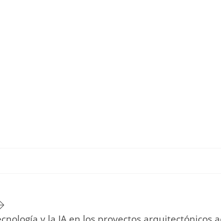
TU ESTILO DE VIDA
HOGAR
NOVEDADES Y TE
ecnología y la IA en los proyectos arquitectónicos 