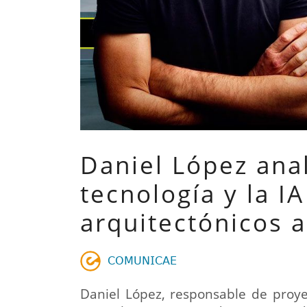
Daniel López anal
tecnología y la I
arquitectónicos a
𝖢𝖮𝖬𝖴𝖭𝖨𝖢𝖠𝖤
Daniel López, responsable de proye