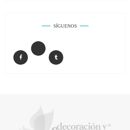
SÍGUENOS
El Grupo FCC mejora más de un 13% su cifra
de negocio en el primer semestre de 2026
COPISA construirá junto a Visoren 875
viviendas protegidas en Cataluña tras
adjudicarse dos lotes del plan de alquiler
asequible