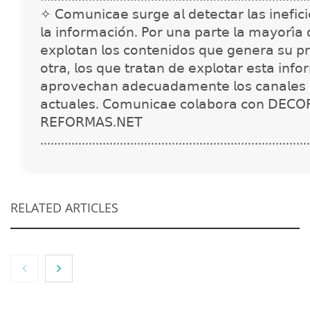
✧ 𝖢𝗈𝗆𝗎𝗇𝗂𝖼𝖺𝖾 𝗌𝗎𝗋𝗀𝖾 𝖺𝗅 𝖽𝖾𝗍𝖾𝖼𝗍𝖺𝗋 𝗅𝖺𝗌 𝗂𝗇𝖾𝖿𝗂𝖼𝗂𝖾
𝗅𝖺 𝗂𝗇𝖿𝗈𝗋𝗆𝖺𝖼𝗂𝗈́𝗇. 𝖯𝗈𝗋 𝗎𝗇𝖺 𝗉𝖺𝗋𝗍𝖾 𝗅𝖺 𝗆𝖺𝗒𝗈𝗋𝗂́𝖺
𝖾𝗑𝗉𝗅𝗈𝗍𝖺𝗇 𝗅𝗈𝗌 𝖼𝗈𝗇𝗍𝖾𝗇𝗂𝖽𝗈𝗌 𝗊𝗎𝖾 𝗀𝖾𝗇𝖾𝗋𝖺 𝗌𝗎 𝗉𝗋
𝗈𝗍𝗋𝖺, 𝗅𝗈𝗌 𝗊𝗎𝖾 𝗍𝗋𝖺𝗍𝖺𝗇 𝖽𝖾 𝖾𝗑𝗉𝗅𝗈𝗍𝖺𝗋 𝖾𝗌𝗍𝖺 𝗂𝗇𝖿𝗈
𝖺𝗉𝗋𝗈𝗏𝖾𝖼𝗁𝖺𝗇 𝖺𝖽𝖾𝖼𝗎𝖺𝖽𝖺𝗆𝖾𝗇𝗍𝖾 𝗅𝗈𝗌 𝖼𝖺𝗇𝖺𝗅𝖾𝗌 
𝖺𝖼𝗍𝗎𝖺𝗅𝖾𝗌. 𝖢𝗈𝗆𝗎𝗇𝗂𝖼𝖺𝖾 𝖼𝗈𝗅𝖺𝖻𝗈𝗋𝖺 𝖼𝗈𝗇 𝖣𝖤𝖢𝖮
𝖱𝖤𝖥𝖮𝖱𝖬𝖠𝖲.𝖭𝖤𝖳
..............................................................................
RELATED ARTICLES