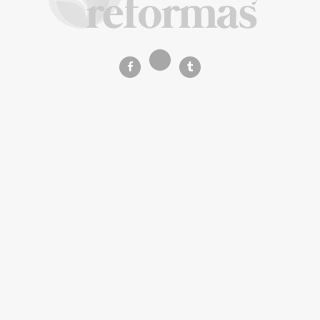
La Revista de referencia en
decoración y reformas
inteligentes
En
Decoración y Reformas
documentamos la
transformación integral de la vivienda desde un
rigor
técnico y arquitectónico
. Nuestro equipo analiza
materiales, normativas y soluciones de vanguardia para
que tu proyecto sea impecable.