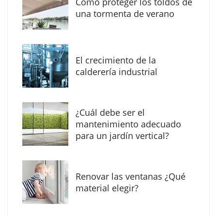
Como proteger los toldos de
Solda Electric destaca el auge de la
una tormenta de verano
soldadura con electrodo en los trabajos
donde otras tecnologías no llegan
El crecimiento de la
calderería industrial
¿Cuál debe ser el
mantenimiento adecuado
para un jardín vertical?
Renovar las ventanas ¿Qué
La arquitectura de la calma para descubrir el
material elegir?
mundo en la Escuela Infantil de Corral de
Calatrava