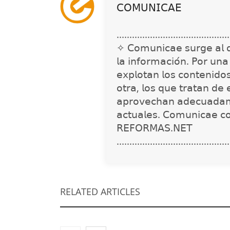
𝖢𝖮𝖬𝖴𝖭𝖨𝖢𝖠𝖤
............................................
✧ 𝖢𝗈𝗆𝗎𝗇𝗂𝖼𝖺𝖾 𝗌𝗎𝗋𝗀𝖾 𝖺𝗅 𝖽𝖾𝗍
𝗅𝖺 𝗂𝗇𝖿𝗈𝗋𝗆𝖺𝖼𝗂𝗈́𝗇. 𝖯𝗈𝗋 𝗎𝗇
𝖾𝗑𝗉𝗅𝗈𝗍𝖺𝗇 𝗅𝗈𝗌 𝖼𝗈𝗇𝗍𝖾𝗇𝗂𝖽𝗈
𝗈𝗍𝗋𝖺, 𝗅𝗈𝗌 𝗊𝗎𝖾 𝗍𝗋𝖺𝗍𝖺𝗇 𝖽𝖾 
𝖺𝗉𝗋𝗈𝗏𝖾𝖼𝗁𝖺𝗇 𝖺𝖽𝖾𝖼𝗎𝖺𝖽𝖺𝗆
𝖺𝖼𝗍𝗎𝖺𝗅𝖾𝗌. 𝖢𝗈𝗆𝗎𝗇𝗂𝖼𝖺𝖾 𝖼
𝖱𝖤𝖥𝖮𝖱𝖬𝖠𝖲.𝖭𝖤𝖳
............................................
RELATED ARTICLES