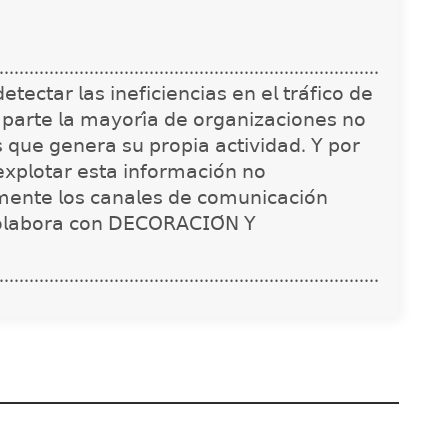
............................................................................
𝖾𝖼𝗍𝖺𝗋 𝗅𝖺𝗌 𝗂𝗇𝖾𝖿𝗂𝖼𝗂𝖾𝗇𝖼𝗂𝖺𝗌 𝖾𝗇 𝖾𝗅 𝗍𝗋𝖺́𝖿𝗂𝖼𝗈 𝖽𝖾
 𝗉𝖺𝗋𝗍𝖾 𝗅𝖺 𝗆𝖺𝗒𝗈𝗋𝗂́𝖺 𝖽𝖾 𝗈𝗋𝗀𝖺𝗇𝗂𝗓𝖺𝖼𝗂𝗈𝗇𝖾𝗌 𝗇𝗈
𝗌 𝗊𝗎𝖾 𝗀𝖾𝗇𝖾𝗋𝖺 𝗌𝗎 𝗉𝗋𝗈𝗉𝗂𝖺 𝖺𝖼𝗍𝗂𝗏𝗂𝖽𝖺𝖽. 𝖸 𝗉𝗈𝗋
𝗑𝗉𝗅𝗈𝗍𝖺𝗋 𝖾𝗌𝗍𝖺 𝗂𝗇𝖿𝗈𝗋𝗆𝖺𝖼𝗂𝗈́𝗇 𝗇𝗈
𝗇𝗍𝖾 𝗅𝗈𝗌 𝖼𝖺𝗇𝖺𝗅𝖾𝗌 𝖽𝖾 𝖼𝗈𝗆𝗎𝗇𝗂𝖼𝖺𝖼𝗂𝗈́𝗇
𝗈𝗅𝖺𝖻𝗈𝗋𝖺 𝖼𝗈𝗇 𝖣𝖤𝖢𝖮𝖱𝖠𝖢𝖨𝖮́𝖭 𝖸
............................................................................