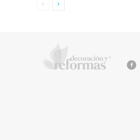
NOVA: innovación y
diseño que
transforman
espacios de la mano
de Tormo
Franquicias
Eagle 
recomi
imperm
de las
antes 
vacaci
La Revista de referencia e
inteligentes
En
Decoración y Reformas
documentamos la tr
y arquitectónico
. Nuestro equipo analiza mate