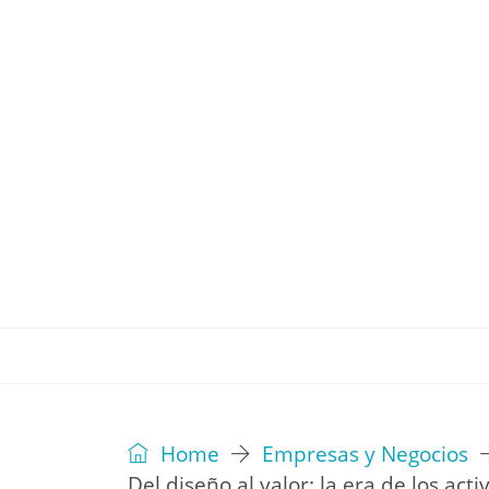
REVISTA
EDITORIAL
IDEAS
Home
Empresas y Negocios
Del diseño al valor: la era de los acti