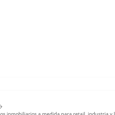
TU ESTILO DE VIDA
HOGAR
NOVEDADES Y TE
vos inmobiliarios a medida para retail, industria y l