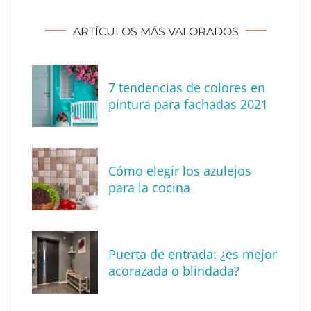
ARTÍCULOS MÁS VALORADOS
7 tendencias de colores en
pintura para fachadas 2021
Eagle Waterproofing recomienda revisar la
impermeabilización de las viviendas antes
Cómo elegir los azulejos
de las vacaciones
para la cocina
Puerta de entrada: ¿es mejor
acorazada o blindada?