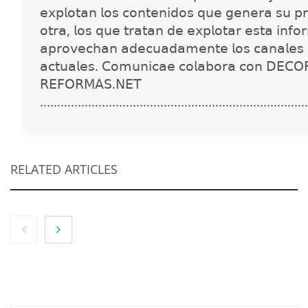
𝖾𝗑𝗉𝗅𝗈𝗍𝖺𝗇 𝗅𝗈𝗌 𝖼𝗈𝗇𝗍𝖾𝗇𝗂𝖽𝗈𝗌 𝗊𝗎𝖾 𝗀𝖾𝗇𝖾𝗋𝖺 𝗌𝗎 𝗉𝗋
𝗈𝗍𝗋𝖺, 𝗅𝗈𝗌 𝗊𝗎𝖾 𝗍𝗋𝖺𝗍𝖺𝗇 𝖽𝖾 𝖾𝗑𝗉𝗅𝗈𝗍𝖺𝗋 𝖾𝗌𝗍𝖺 𝗂𝗇𝖿𝗈
𝖺𝗉𝗋𝗈𝗏𝖾𝖼𝗁𝖺𝗇 𝖺𝖽𝖾𝖼𝗎𝖺𝖽𝖺𝗆𝖾𝗇𝗍𝖾 𝗅𝗈𝗌 𝖼𝖺𝗇𝖺𝗅𝖾𝗌 
𝖺𝖼𝗍𝗎𝖺𝗅𝖾𝗌. 𝖢𝗈𝗆𝗎𝗇𝗂𝖼𝖺𝖾 𝖼𝗈𝗅𝖺𝖻𝗈𝗋𝖺 𝖼𝗈𝗇 𝖣𝖤𝖢𝖮
𝖱𝖤𝖥𝖮𝖱𝖬𝖠𝖲.𝖭𝖤𝖳
..............................................................................
RELATED ARTICLES
NOVA: innovación y diseño que transforman
espacios de la mano de Tormo Franquicias