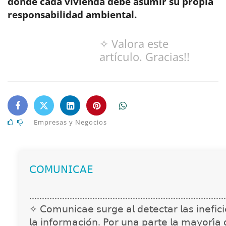
donde cada vivienda debe asumir su propia
responsabilidad ambiental.
✧ Valora este
artículo. Gracias!!
Empresas y Negocios
𝖢𝖮𝖬𝖴𝖭𝖨𝖢𝖠𝖤
..............................................................................
✧ 𝖢𝗈𝗆𝗎𝗇𝗂𝖼𝖺𝖾 𝗌𝗎𝗋𝗀𝖾 𝖺𝗅 𝖽𝖾𝗍𝖾𝖼𝗍𝖺𝗋 𝗅𝖺𝗌 𝗂𝗇𝖾𝖿𝗂𝖼𝗂𝖾
𝗅𝖺 𝗂𝗇𝖿𝗈𝗋𝗆𝖺𝖼𝗂𝗈́𝗇. 𝖯𝗈𝗋 𝗎𝗇𝖺 𝗉𝖺𝗋𝗍𝖾 𝗅𝖺 𝗆𝖺𝗒𝗈𝗋𝗂́𝖺