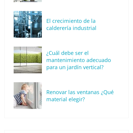
MBF Construcciones refuerza su presencia
digital con una nueva web de reformas en
El crecimiento de la
Madrid
calderería industrial
¿Cuál debe ser el
mantenimiento adecuado
para un jardín vertical?
Renovar las ventanas ¿Qué
material elegir?
Solda Electric destaca el auge de la
soldadura con electrodo en los trabajos
donde otras tecnologías no llegan