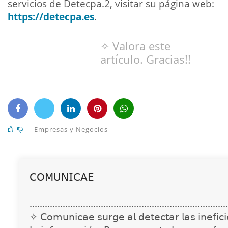
servicios de Detecpa.2, visitar su página web:
https://detecpa.es
.
✧ Valora este
artículo. Gracias!!
Empresas y Negocios
𝖢𝖮𝖬𝖴𝖭𝖨𝖢𝖠𝖤
..............................................................................
✧ 𝖢𝗈𝗆𝗎𝗇𝗂𝖼𝖺𝖾 𝗌𝗎𝗋𝗀𝖾 𝖺𝗅 𝖽𝖾𝗍𝖾𝖼𝗍𝖺𝗋 𝗅𝖺𝗌 𝗂𝗇𝖾𝖿𝗂𝖼𝗂𝖾