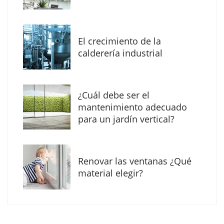
MBF Construcciones refuerza su presencia
digital con una nueva web de reformas en
El crecimiento de la
Madrid
calderería industrial
¿Cuál debe ser el
mantenimiento adecuado
para un jardín vertical?
Renovar las ventanas ¿Qué
material elegir?
Solda Electric destaca el auge de la
soldadura con electrodo en los trabajos