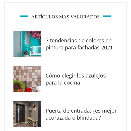
ARTÍCULOS MÁS VALORADOS
7 tendencias de colores en
pintura para fachadas 2021
Eagle Waterproofing recomienda revisar la
impermeabilización de las viviendas antes
Cómo elegir los azulejos
de las vacaciones
para la cocina
Puerta de entrada: ¿es mejor
acorazada o blindada?