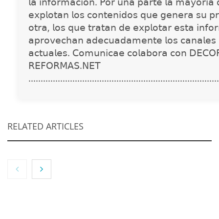
𝗅𝖺 𝗂𝗇𝖿𝗈𝗋𝗆𝖺𝖼𝗂𝗈́𝗇. 𝖯𝗈𝗋 𝗎𝗇𝖺 𝗉𝖺𝗋𝗍𝖾 𝗅𝖺 𝗆𝖺𝗒𝗈𝗋𝗂́𝖺
𝖾𝗑𝗉𝗅𝗈𝗍𝖺𝗇 𝗅𝗈𝗌 𝖼𝗈𝗇𝗍𝖾𝗇𝗂𝖽𝗈𝗌 𝗊𝗎𝖾 𝗀𝖾𝗇𝖾𝗋𝖺 𝗌𝗎 𝗉𝗋
𝗈𝗍𝗋𝖺, 𝗅𝗈𝗌 𝗊𝗎𝖾 𝗍𝗋𝖺𝗍𝖺𝗇 𝖽𝖾 𝖾𝗑𝗉𝗅𝗈𝗍𝖺𝗋 𝖾𝗌𝗍𝖺 𝗂𝗇𝖿𝗈
𝖺𝗉𝗋𝗈𝗏𝖾𝖼𝗁𝖺𝗇 𝖺𝖽𝖾𝖼𝗎𝖺𝖽𝖺𝗆𝖾𝗇𝗍𝖾 𝗅𝗈𝗌 𝖼𝖺𝗇𝖺𝗅𝖾𝗌 
𝖺𝖼𝗍𝗎𝖺𝗅𝖾𝗌. 𝖢𝗈𝗆𝗎𝗇𝗂𝖼𝖺𝖾 𝖼𝗈𝗅𝖺𝖻𝗈𝗋𝖺 𝖼𝗈𝗇 𝖣𝖤𝖢𝖮
𝖱𝖤𝖥𝖮𝖱𝖬𝖠𝖲.𝖭𝖤𝖳
..............................................................................
RELATED ARTICLES
NOVA: innovación y diseño que transforman
espacios de la mano de Tormo Franquicias