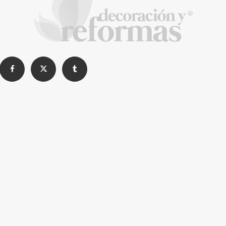
Construyendo confianza en Madrid: Una
charla con Daniel Chirica, el alma detrás de
Reformas EXCELENT
La Revista de referencia en
decoración y reformas
inteligentes
En
Decoración y Reformas
documentamos la
transformación integral de la vivienda desde un
rigor
técnico y arquitectónico
. Nuestro equipo analiza
materiales, normativas y soluciones de vanguardia para