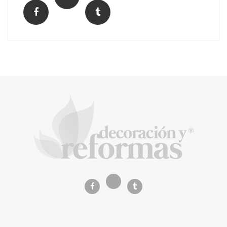
El Grupo FCC mejora más de un 13% su cifra
de negocio en el primer semestre de 2026
COPISA construirá junto a Visoren 875
viviendas protegidas en Cataluña tras
adjudicarse dos lotes del plan de alquiler
asequible