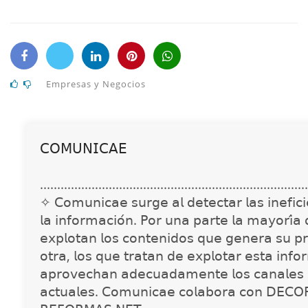
Empresas y Negocios
𝖢𝖮𝖬𝖴𝖭𝖨𝖢𝖠𝖤
..............................................................................
✧ 𝖢𝗈𝗆𝗎𝗇𝗂𝖼𝖺𝖾 𝗌𝗎𝗋𝗀𝖾 𝖺𝗅 𝖽𝖾𝗍𝖾𝖼𝗍𝖺𝗋 𝗅𝖺𝗌 𝗂𝗇𝖾𝖿𝗂𝖼𝗂𝖾
𝗅𝖺 𝗂𝗇𝖿𝗈𝗋𝗆𝖺𝖼𝗂𝗈́𝗇. 𝖯𝗈𝗋 𝗎𝗇𝖺 𝗉𝖺𝗋𝗍𝖾 𝗅𝖺 𝗆𝖺𝗒𝗈𝗋𝗂́𝖺
𝖾𝗑𝗉𝗅𝗈𝗍𝖺𝗇 𝗅𝗈𝗌 𝖼𝗈𝗇𝗍𝖾𝗇𝗂𝖽𝗈𝗌 𝗊𝗎𝖾 𝗀𝖾𝗇𝖾𝗋𝖺 𝗌𝗎 𝗉𝗋
𝗈𝗍𝗋𝖺, 𝗅𝗈𝗌 𝗊𝗎𝖾 𝗍𝗋𝖺𝗍𝖺𝗇 𝖽𝖾 𝖾𝗑𝗉𝗅𝗈𝗍𝖺𝗋 𝖾𝗌𝗍𝖺 𝗂𝗇𝖿𝗈
𝖺𝗉𝗋𝗈𝗏𝖾𝖼𝗁𝖺𝗇 𝖺𝖽𝖾𝖼𝗎𝖺𝖽𝖺𝗆𝖾𝗇𝗍𝖾 𝗅𝗈𝗌 𝖼𝖺𝗇𝖺𝗅𝖾𝗌 
𝖺𝖼𝗍𝗎𝖺𝗅𝖾𝗌. 𝖢𝗈𝗆𝗎𝗇𝗂𝖼𝖺𝖾 𝖼𝗈𝗅𝖺𝖻𝗈𝗋𝖺 𝖼𝗈𝗇 𝖣𝖤𝖢𝖮