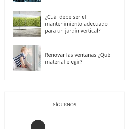
¿Cuál debe ser el
mantenimiento adecuado
para un jardín vertical?
Renovar las ventanas ¿Qué
La arquitectura de la calma para descubrir el
material elegir?
mundo en la Escuela Infantil de Corral de
Calatrava
SÍGUENOS