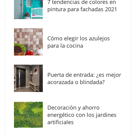
7 tendencias de colores en
The Factory School explica por qué aprender
pintura para fachadas 2021
herramientas de IA ya no es suficiente para
los profesionales de la arquitectura
Cómo elegir los azulejos
para la cocina
Puerta de entrada: ¿es mejor
acorazada o blindada?
Decoración y ahorro
MBF Construcciones refuerza su presencia
energético con los jardines
digital con una nueva web de reformas en
artificiales
Madrid