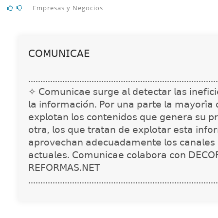
Empresas y Negocios
𝖢𝖮𝖬𝖴𝖭𝖨𝖢𝖠𝖤
..............................................................................
✧ 𝖢𝗈𝗆𝗎𝗇𝗂𝖼𝖺𝖾 𝗌𝗎𝗋𝗀𝖾 𝖺𝗅 𝖽𝖾𝗍𝖾𝖼𝗍𝖺𝗋 𝗅𝖺𝗌 𝗂𝗇𝖾𝖿𝗂𝖼𝗂𝖾
𝗅𝖺 𝗂𝗇𝖿𝗈𝗋𝗆𝖺𝖼𝗂𝗈́𝗇. 𝖯𝗈𝗋 𝗎𝗇𝖺 𝗉𝖺𝗋𝗍𝖾 𝗅𝖺 𝗆𝖺𝗒𝗈𝗋𝗂́𝖺
𝖾𝗑𝗉𝗅𝗈𝗍𝖺𝗇 𝗅𝗈𝗌 𝖼𝗈𝗇𝗍𝖾𝗇𝗂𝖽𝗈𝗌 𝗊𝗎𝖾 𝗀𝖾𝗇𝖾𝗋𝖺 𝗌𝗎 𝗉𝗋
𝗈𝗍𝗋𝖺, 𝗅𝗈𝗌 𝗊𝗎𝖾 𝗍𝗋𝖺𝗍𝖺𝗇 𝖽𝖾 𝖾𝗑𝗉𝗅𝗈𝗍𝖺𝗋 𝖾𝗌𝗍𝖺 𝗂𝗇𝖿𝗈
𝖺𝗉𝗋𝗈𝗏𝖾𝖼𝗁𝖺𝗇 𝖺𝖽𝖾𝖼𝗎𝖺𝖽𝖺𝗆𝖾𝗇𝗍𝖾 𝗅𝗈𝗌 𝖼𝖺𝗇𝖺𝗅𝖾𝗌 
𝖺𝖼𝗍𝗎𝖺𝗅𝖾𝗌. 𝖢𝗈𝗆𝗎𝗇𝗂𝖼𝖺𝖾 𝖼𝗈𝗅𝖺𝖻𝗈𝗋𝖺 𝖼𝗈𝗇 𝖣𝖤𝖢𝖮
𝖱𝖤𝖥𝖮𝖱𝖬𝖠𝖲.𝖭𝖤𝖳
..............................................................................