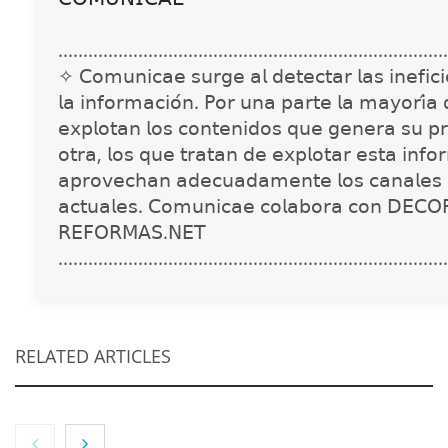
..............................................................................
✧ 𝖢𝗈𝗆𝗎𝗇𝗂𝖼𝖺𝖾 𝗌𝗎𝗋𝗀𝖾 𝖺𝗅 𝖽𝖾𝗍𝖾𝖼𝗍𝖺𝗋 𝗅𝖺𝗌 𝗂𝗇𝖾𝖿𝗂𝖼𝗂𝖾
𝗅𝖺 𝗂𝗇𝖿𝗈𝗋𝗆𝖺𝖼𝗂𝗈́𝗇. 𝖯𝗈𝗋 𝗎𝗇𝖺 𝗉𝖺𝗋𝗍𝖾 𝗅𝖺 𝗆𝖺𝗒𝗈𝗋𝗂́𝖺
𝖾𝗑𝗉𝗅𝗈𝗍𝖺𝗇 𝗅𝗈𝗌 𝖼𝗈𝗇𝗍𝖾𝗇𝗂𝖽𝗈𝗌 𝗊𝗎𝖾 𝗀𝖾𝗇𝖾𝗋𝖺 𝗌𝗎 𝗉𝗋
𝗈𝗍𝗋𝖺, 𝗅𝗈𝗌 𝗊𝗎𝖾 𝗍𝗋𝖺𝗍𝖺𝗇 𝖽𝖾 𝖾𝗑𝗉𝗅𝗈𝗍𝖺𝗋 𝖾𝗌𝗍𝖺 𝗂𝗇𝖿𝗈
𝖺𝗉𝗋𝗈𝗏𝖾𝖼𝗁𝖺𝗇 𝖺𝖽𝖾𝖼𝗎𝖺𝖽𝖺𝗆𝖾𝗇𝗍𝖾 𝗅𝗈𝗌 𝖼𝖺𝗇𝖺𝗅𝖾𝗌 
𝖺𝖼𝗍𝗎𝖺𝗅𝖾𝗌. 𝖢𝗈𝗆𝗎𝗇𝗂𝖼𝖺𝖾 𝖼𝗈𝗅𝖺𝖻𝗈𝗋𝖺 𝖼𝗈𝗇 𝖣𝖤𝖢𝖮
𝖱𝖤𝖥𝖮𝖱𝖬𝖠𝖲.𝖭𝖤𝖳
..............................................................................
RELATED ARTICLES
NOVA: innovación y diseño que transforman