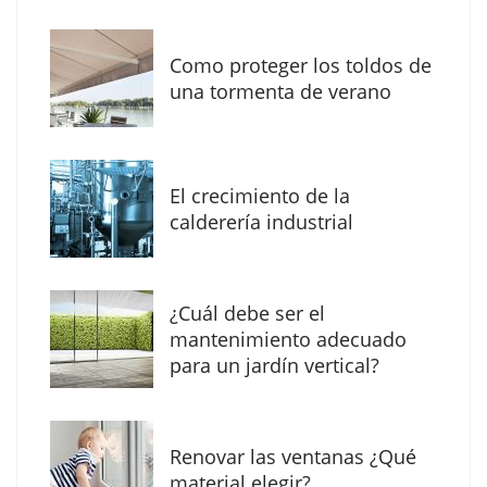
Como proteger los toldos de
una tormenta de verano
MBF Construcciones refuerza su presencia
digital con una nueva web de reformas en
El crecimiento de la
Madrid
calderería industrial
¿Cuál debe ser el
mantenimiento adecuado
para un jardín vertical?
Renovar las ventanas ¿Qué
material elegir?