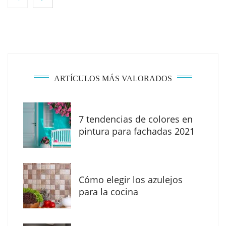
espacios de la mano de Tormo Franquicias
ARTÍCULOS MÁS VALORADOS
7 tendencias de colores en
pintura para fachadas 2021
Eagle Waterproofing recomienda revisar la
impermeabilización de las viviendas antes
Cómo elegir los azulejos
de las vacaciones
para la cocina