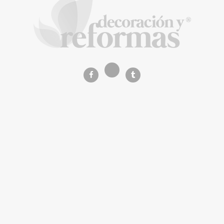
Calatrava
La Revista de referencia en
decoración y reformas
inteligentes
En
Decoración y Reformas
documentamos la
transformación integral de la vivienda desde un
rigor
técnico y arquitectónico
. Nuestro equipo analiza