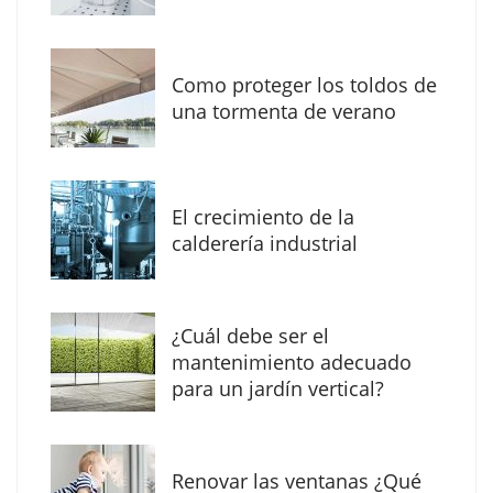
Como proteger los toldos de
Solda Electric destaca el auge de la
una tormenta de verano
soldadura con electrodo en los trabajos
donde otras tecnologías no llegan
El crecimiento de la
calderería industrial
¿Cuál debe ser el
mantenimiento adecuado
para un jardín vertical?
Renovar las ventanas ¿Qué
La arquitectura de la calma para descubrir el