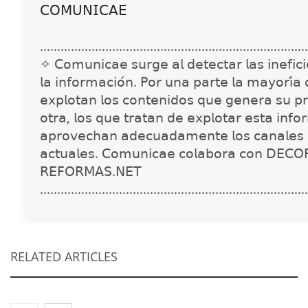
𝖢𝖮𝖬𝖴𝖭𝖨𝖢𝖠𝖤
..............................................................................
✧ 𝖢𝗈𝗆𝗎𝗇𝗂𝖼𝖺𝖾 𝗌𝗎𝗋𝗀𝖾 𝖺𝗅 𝖽𝖾𝗍𝖾𝖼𝗍𝖺𝗋 𝗅𝖺𝗌 𝗂𝗇𝖾𝖿𝗂𝖼𝗂𝖾
𝗅𝖺 𝗂𝗇𝖿𝗈𝗋𝗆𝖺𝖼𝗂𝗈́𝗇. 𝖯𝗈𝗋 𝗎𝗇𝖺 𝗉𝖺𝗋𝗍𝖾 𝗅𝖺 𝗆𝖺𝗒𝗈𝗋𝗂́𝖺
𝖾𝗑𝗉𝗅𝗈𝗍𝖺𝗇 𝗅𝗈𝗌 𝖼𝗈𝗇𝗍𝖾𝗇𝗂𝖽𝗈𝗌 𝗊𝗎𝖾 𝗀𝖾𝗇𝖾𝗋𝖺 𝗌𝗎 𝗉𝗋
𝗈𝗍𝗋𝖺, 𝗅𝗈𝗌 𝗊𝗎𝖾 𝗍𝗋𝖺𝗍𝖺𝗇 𝖽𝖾 𝖾𝗑𝗉𝗅𝗈𝗍𝖺𝗋 𝖾𝗌𝗍𝖺 𝗂𝗇𝖿𝗈
𝖺𝗉𝗋𝗈𝗏𝖾𝖼𝗁𝖺𝗇 𝖺𝖽𝖾𝖼𝗎𝖺𝖽𝖺𝗆𝖾𝗇𝗍𝖾 𝗅𝗈𝗌 𝖼𝖺𝗇𝖺𝗅𝖾𝗌 
𝖺𝖼𝗍𝗎𝖺𝗅𝖾𝗌. 𝖢𝗈𝗆𝗎𝗇𝗂𝖼𝖺𝖾 𝖼𝗈𝗅𝖺𝖻𝗈𝗋𝖺 𝖼𝗈𝗇 𝖣𝖤𝖢𝖮
𝖱𝖤𝖥𝖮𝖱𝖬𝖠𝖲.𝖭𝖤𝖳
..............................................................................
RELATED ARTICLES