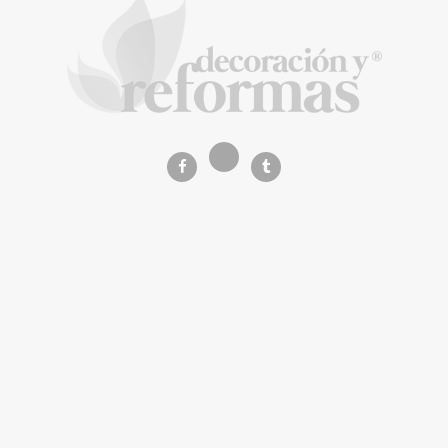
viviendas protegidas en Cataluña tras
adjudicarse dos lotes del plan de alquiler
asequible
La Revista de referencia en
decoración y reformas
inteligentes
En
Decoración y Reformas
documentamos la
transformación integral de la vivienda desde un
rigor
técnico y arquitectónico
. Nuestro equipo analiza