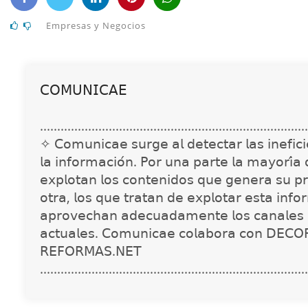
Empresas y Negocios
𝖢𝖮𝖬𝖴𝖭𝖨𝖢𝖠𝖤
..............................................................................
✧ 𝖢𝗈𝗆𝗎𝗇𝗂𝖼𝖺𝖾 𝗌𝗎𝗋𝗀𝖾 𝖺𝗅 𝖽𝖾𝗍𝖾𝖼𝗍𝖺𝗋 𝗅𝖺𝗌 𝗂𝗇𝖾𝖿𝗂𝖼𝗂𝖾
𝗅𝖺 𝗂𝗇𝖿𝗈𝗋𝗆𝖺𝖼𝗂𝗈́𝗇. 𝖯𝗈𝗋 𝗎𝗇𝖺 𝗉𝖺𝗋𝗍𝖾 𝗅𝖺 𝗆𝖺𝗒𝗈𝗋𝗂́𝖺
𝖾𝗑𝗉𝗅𝗈𝗍𝖺𝗇 𝗅𝗈𝗌 𝖼𝗈𝗇𝗍𝖾𝗇𝗂𝖽𝗈𝗌 𝗊𝗎𝖾 𝗀𝖾𝗇𝖾𝗋𝖺 𝗌𝗎 𝗉𝗋
𝗈𝗍𝗋𝖺, 𝗅𝗈𝗌 𝗊𝗎𝖾 𝗍𝗋𝖺𝗍𝖺𝗇 𝖽𝖾 𝖾𝗑𝗉𝗅𝗈𝗍𝖺𝗋 𝖾𝗌𝗍𝖺 𝗂𝗇𝖿𝗈
𝖺𝗉𝗋𝗈𝗏𝖾𝖼𝗁𝖺𝗇 𝖺𝖽𝖾𝖼𝗎𝖺𝖽𝖺𝗆𝖾𝗇𝗍𝖾 𝗅𝗈𝗌 𝖼𝖺𝗇𝖺𝗅𝖾𝗌 
𝖺𝖼𝗍𝗎𝖺𝗅𝖾𝗌. 𝖢𝗈𝗆𝗎𝗇𝗂𝖼𝖺𝖾 𝖼𝗈𝗅𝖺𝖻𝗈𝗋𝖺 𝖼𝗈𝗇 𝖣𝖤𝖢𝖮
𝖱𝖤𝖥𝖮𝖱𝖬𝖠𝖲.𝖭𝖤𝖳
..............................................................................