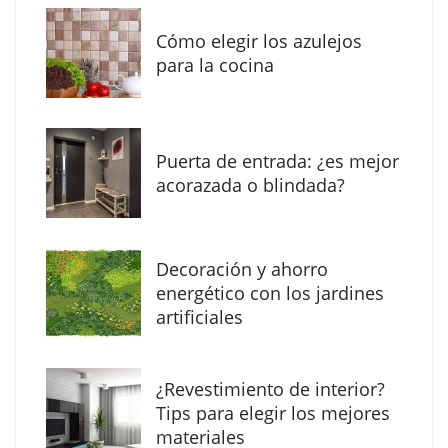
Eagle Waterproofing recomienda revisar la
impermeabilización de las viviendas antes
Cómo elegir los azulejos
de las vacaciones
para la cocina
Puerta de entrada: ¿es mejor
acorazada o blindada?
Decoración y ahorro
energético con los jardines
artificiales
The Factory School explica por qué aprender
¿Revestimiento de interior?
herramientas de IA ya no es suficiente para
Tips para elegir los mejores
los profesionales de la arquitectura
materiales