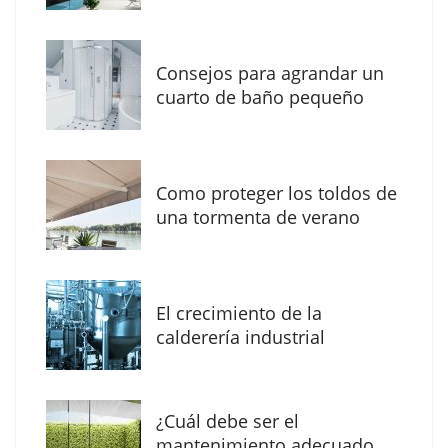
Consejos para agrandar un
cuarto de baño pequeño
Como proteger los toldos de
una tormenta de verano
MBF Construcciones refuerza su presencia
digital con una nueva web de reformas en
El crecimiento de la
Madrid
calderería industrial
¿Cuál debe ser el
mantenimiento adecuado