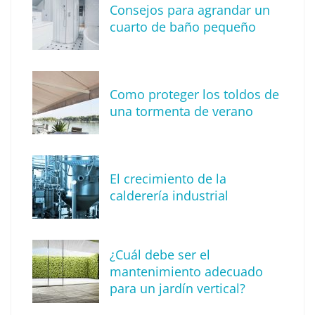
Consejos para agrandar un
cuarto de baño pequeño
Como proteger los toldos de
una tormenta de verano
MBF Construcciones refuerza su presencia
digital con una nueva web de reformas en
El crecimiento de la
Madrid
calderería industrial
¿Cuál debe ser el
mantenimiento adecuado
para un jardín vertical?