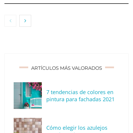
NOVA: innovación y diseño que transforman
espacios de la mano de Tormo Franquicias
ARTÍCULOS MÁS VALORADOS
7 tendencias de colores en
pintura para fachadas 2021
Eagle Waterproofing recomienda revisar la
impermeabilización de las viviendas antes
Cómo elegir los azulejos
de las vacaciones