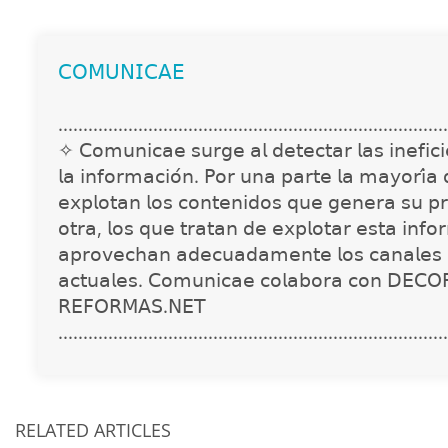
𝖢𝖮𝖬𝖴𝖭𝖨𝖢𝖠𝖤
..............................................................................
✧ 𝖢𝗈𝗆𝗎𝗇𝗂𝖼𝖺𝖾 𝗌𝗎𝗋𝗀𝖾 𝖺𝗅 𝖽𝖾𝗍𝖾𝖼𝗍𝖺𝗋 𝗅𝖺𝗌 𝗂𝗇𝖾𝖿𝗂𝖼𝗂𝖾
𝗅𝖺 𝗂𝗇𝖿𝗈𝗋𝗆𝖺𝖼𝗂𝗈́𝗇. 𝖯𝗈𝗋 𝗎𝗇𝖺 𝗉𝖺𝗋𝗍𝖾 𝗅𝖺 𝗆𝖺𝗒𝗈𝗋𝗂́𝖺
𝖾𝗑𝗉𝗅𝗈𝗍𝖺𝗇 𝗅𝗈𝗌 𝖼𝗈𝗇𝗍𝖾𝗇𝗂𝖽𝗈𝗌 𝗊𝗎𝖾 𝗀𝖾𝗇𝖾𝗋𝖺 𝗌𝗎 𝗉𝗋
𝗈𝗍𝗋𝖺, 𝗅𝗈𝗌 𝗊𝗎𝖾 𝗍𝗋𝖺𝗍𝖺𝗇 𝖽𝖾 𝖾𝗑𝗉𝗅𝗈𝗍𝖺𝗋 𝖾𝗌𝗍𝖺 𝗂𝗇𝖿𝗈
𝖺𝗉𝗋𝗈𝗏𝖾𝖼𝗁𝖺𝗇 𝖺𝖽𝖾𝖼𝗎𝖺𝖽𝖺𝗆𝖾𝗇𝗍𝖾 𝗅𝗈𝗌 𝖼𝖺𝗇𝖺𝗅𝖾𝗌 
𝖺𝖼𝗍𝗎𝖺𝗅𝖾𝗌. 𝖢𝗈𝗆𝗎𝗇𝗂𝖼𝖺𝖾 𝖼𝗈𝗅𝖺𝖻𝗈𝗋𝖺 𝖼𝗈𝗇 𝖣𝖤𝖢𝖮
𝖱𝖤𝖥𝖮𝖱𝖬𝖠𝖲.𝖭𝖤𝖳
..............................................................................
RELATED ARTICLES