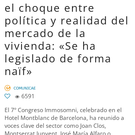
el choque entre
política y realidad del
mercado de la
vivienda: «Se ha
legislado de forma
naïf»
𝖢𝖮𝖬𝖴𝖭𝖨𝖢𝖠𝖤
6591
El 7º Congreso Immosomni, celebrado en el
Hotel Montblanc de Barcelona, ha reunido a
voces clave del sector como Joan Clos,
Montserrat Junyent, José María Alfaro o