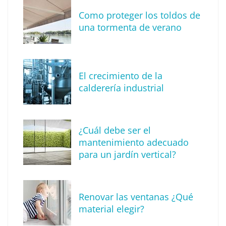
Como proteger los toldos de
una tormenta de verano
MBF Construcciones refuerza su presencia
digital con una nueva web de reformas en
El crecimiento de la
Madrid
calderería industrial
¿Cuál debe ser el
mantenimiento adecuado
para un jardín vertical?
Renovar las ventanas ¿Qué
material elegir?