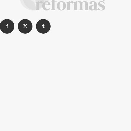
La Revista de referencia en
decoración y reformas
inteligentes
En
Decoración y Reformas
documentamos la
transformación integral de la vivienda desde un
rigor
técnico y arquitectónico
. Nuestro equipo analiza
materiales, normativas y soluciones de vanguardia para
que tu proyecto sea impecable.