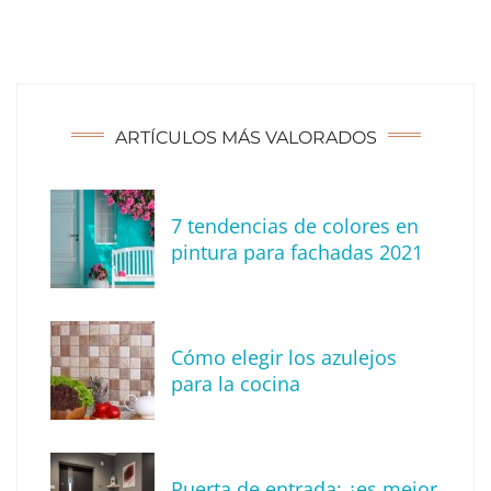
ARTÍCULOS MÁS VALORADOS
7 tendencias de colores en
pintura para fachadas 2021
Eagle Waterproofing recomienda revisar la
impermeabilización de las viviendas antes
Cómo elegir los azulejos
de las vacaciones
para la cocina
Puerta de entrada: ¿es mejor