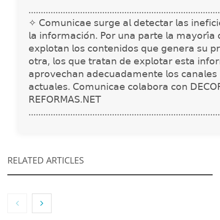
..............................................................................
✧ 𝖢𝗈𝗆𝗎𝗇𝗂𝖼𝖺𝖾 𝗌𝗎𝗋𝗀𝖾 𝖺𝗅 𝖽𝖾𝗍𝖾𝖼𝗍𝖺𝗋 𝗅𝖺𝗌 𝗂𝗇𝖾𝖿𝗂𝖼𝗂𝖾
𝗅𝖺 𝗂𝗇𝖿𝗈𝗋𝗆𝖺𝖼𝗂𝗈́𝗇. 𝖯𝗈𝗋 𝗎𝗇𝖺 𝗉𝖺𝗋𝗍𝖾 𝗅𝖺 𝗆𝖺𝗒𝗈𝗋𝗂́𝖺
𝖾𝗑𝗉𝗅𝗈𝗍𝖺𝗇 𝗅𝗈𝗌 𝖼𝗈𝗇𝗍𝖾𝗇𝗂𝖽𝗈𝗌 𝗊𝗎𝖾 𝗀𝖾𝗇𝖾𝗋𝖺 𝗌𝗎 𝗉𝗋
𝗈𝗍𝗋𝖺, 𝗅𝗈𝗌 𝗊𝗎𝖾 𝗍𝗋𝖺𝗍𝖺𝗇 𝖽𝖾 𝖾𝗑𝗉𝗅𝗈𝗍𝖺𝗋 𝖾𝗌𝗍𝖺 𝗂𝗇𝖿𝗈
𝖺𝗉𝗋𝗈𝗏𝖾𝖼𝗁𝖺𝗇 𝖺𝖽𝖾𝖼𝗎𝖺𝖽𝖺𝗆𝖾𝗇𝗍𝖾 𝗅𝗈𝗌 𝖼𝖺𝗇𝖺𝗅𝖾𝗌 
𝖺𝖼𝗍𝗎𝖺𝗅𝖾𝗌. 𝖢𝗈𝗆𝗎𝗇𝗂𝖼𝖺𝖾 𝖼𝗈𝗅𝖺𝖻𝗈𝗋𝖺 𝖼𝗈𝗇 𝖣𝖤𝖢𝖮
𝖱𝖤𝖥𝖮𝖱𝖬𝖠𝖲.𝖭𝖤𝖳
..............................................................................
RELATED ARTICLES
NOVA: innovación y diseño que transforman
espacios de la mano de Tormo Franquicias