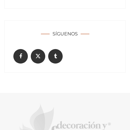
Solda Electric destaca el auge de la
soldadura con electrodo en los trabajos
donde otras tecnologías no llegan
SÍGUENOS
La arquitectura de la calma para descubrir el
mundo en la Escuela Infantil de Corral de
Calatrava