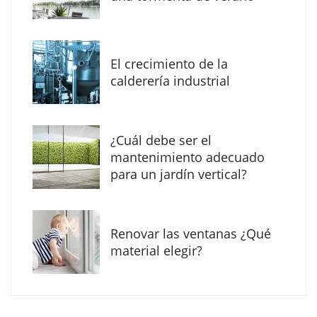
mundo en la Escuela Infantil de Corral de
Calatrava
El crecimiento de la
calderería industrial
¿Cuál debe ser el
mantenimiento adecuado
para un jardín vertical?
Renovar las ventanas ¿Qué
El Grupo FCC mejora más de un 13% su cifra
material elegir?
de negocio en el primer semestre de 2026
COPISA construirá junto a Visoren 875
viviendas protegidas en Cataluña tras