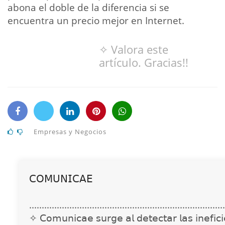
abona el doble de la diferencia si se
encuentra un precio mejor en Internet.
✧ Valora este
artículo. Gracias!!
Empresas y Negocios
𝖢𝖮𝖬𝖴𝖭𝖨𝖢𝖠𝖤
..............................................................................
✧ 𝖢𝗈𝗆𝗎𝗇𝗂𝖼𝖺𝖾 𝗌𝗎𝗋𝗀𝖾 𝖺𝗅 𝖽𝖾𝗍𝖾𝖼𝗍𝖺𝗋 𝗅𝖺𝗌 𝗂𝗇𝖾𝖿𝗂𝖼𝗂𝖾