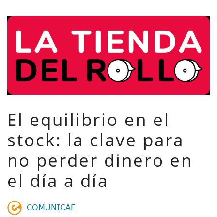
El equilibrio en el
stock: la clave para
no perder dinero en
el día a día
𝖢𝖮𝖬𝖴𝖭𝖨𝖢𝖠𝖤