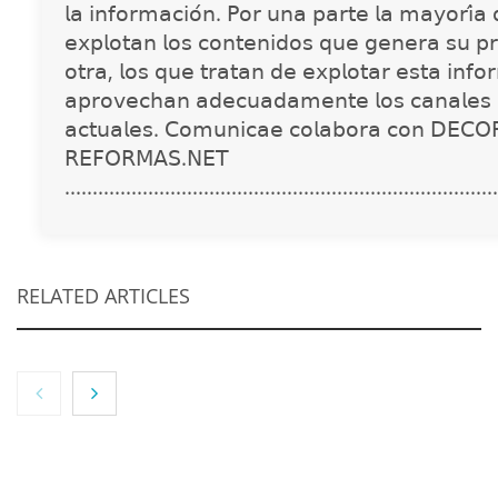
𝗅𝖺 𝗂𝗇𝖿𝗈𝗋𝗆𝖺𝖼𝗂𝗈́𝗇. 𝖯𝗈𝗋 𝗎𝗇𝖺 𝗉𝖺𝗋𝗍𝖾 𝗅𝖺 𝗆𝖺𝗒𝗈𝗋𝗂́𝖺
𝖾𝗑𝗉𝗅𝗈𝗍𝖺𝗇 𝗅𝗈𝗌 𝖼𝗈𝗇𝗍𝖾𝗇𝗂𝖽𝗈𝗌 𝗊𝗎𝖾 𝗀𝖾𝗇𝖾𝗋𝖺 𝗌𝗎 𝗉𝗋
𝗈𝗍𝗋𝖺, 𝗅𝗈𝗌 𝗊𝗎𝖾 𝗍𝗋𝖺𝗍𝖺𝗇 𝖽𝖾 𝖾𝗑𝗉𝗅𝗈𝗍𝖺𝗋 𝖾𝗌𝗍𝖺 𝗂𝗇𝖿𝗈
𝖺𝗉𝗋𝗈𝗏𝖾𝖼𝗁𝖺𝗇 𝖺𝖽𝖾𝖼𝗎𝖺𝖽𝖺𝗆𝖾𝗇𝗍𝖾 𝗅𝗈𝗌 𝖼𝖺𝗇𝖺𝗅𝖾𝗌 
𝖺𝖼𝗍𝗎𝖺𝗅𝖾𝗌. 𝖢𝗈𝗆𝗎𝗇𝗂𝖼𝖺𝖾 𝖼𝗈𝗅𝖺𝖻𝗈𝗋𝖺 𝖼𝗈𝗇 𝖣𝖤𝖢𝖮
𝖱𝖤𝖥𝖮𝖱𝖬𝖠𝖲.𝖭𝖤𝖳
..............................................................................
RELATED ARTICLES