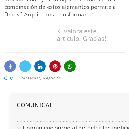
combinación de estos elementos permite a
DmasC Arquitectos transformar
✧ Valora este
artículo. Gracias!!
Empresas y Negocios
𝖢𝖮𝖬𝖴𝖭𝖨𝖢𝖠𝖤
..............................................................................
✧ 𝖢𝗈𝗆𝗎𝗇𝗂𝖼𝖺𝖾 𝗌𝗎𝗋𝗀𝖾 𝖺𝗅 𝖽𝖾𝗍𝖾𝖼𝗍𝖺𝗋 𝗅𝖺𝗌 𝗂𝗇𝖾𝖿𝗂𝖼𝗂𝖾