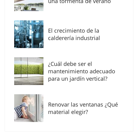
una tormenta de verano
mundo en la Escuela Infantil de Corral de
Calatrava
El crecimiento de la
calderería industrial
¿Cuál debe ser el
mantenimiento adecuado
para un jardín vertical?
Renovar las ventanas ¿Qué
El Grupo FCC mejora más de un 13% su cifra
material elegir?
de negocio en el primer semestre de 2026
COPISA construirá junto a Visoren 875