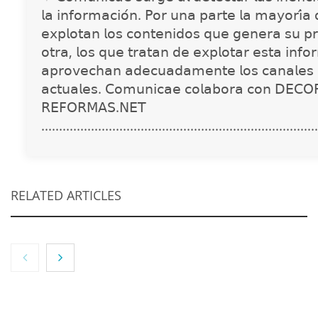
𝗅𝖺 𝗂𝗇𝖿𝗈𝗋𝗆𝖺𝖼𝗂𝗈́𝗇. 𝖯𝗈𝗋 𝗎𝗇𝖺 𝗉𝖺𝗋𝗍𝖾 𝗅𝖺 𝗆𝖺𝗒𝗈𝗋𝗂́𝖺
𝖾𝗑𝗉𝗅𝗈𝗍𝖺𝗇 𝗅𝗈𝗌 𝖼𝗈𝗇𝗍𝖾𝗇𝗂𝖽𝗈𝗌 𝗊𝗎𝖾 𝗀𝖾𝗇𝖾𝗋𝖺 𝗌𝗎 𝗉𝗋
𝗈𝗍𝗋𝖺, 𝗅𝗈𝗌 𝗊𝗎𝖾 𝗍𝗋𝖺𝗍𝖺𝗇 𝖽𝖾 𝖾𝗑𝗉𝗅𝗈𝗍𝖺𝗋 𝖾𝗌𝗍𝖺 𝗂𝗇𝖿𝗈
𝖺𝗉𝗋𝗈𝗏𝖾𝖼𝗁𝖺𝗇 𝖺𝖽𝖾𝖼𝗎𝖺𝖽𝖺𝗆𝖾𝗇𝗍𝖾 𝗅𝗈𝗌 𝖼𝖺𝗇𝖺𝗅𝖾𝗌 
𝖺𝖼𝗍𝗎𝖺𝗅𝖾𝗌. 𝖢𝗈𝗆𝗎𝗇𝗂𝖼𝖺𝖾 𝖼𝗈𝗅𝖺𝖻𝗈𝗋𝖺 𝖼𝗈𝗇 𝖣𝖤𝖢𝖮
𝖱𝖤𝖥𝖮𝖱𝖬𝖠𝖲.𝖭𝖤𝖳
..............................................................................
RELATED ARTICLES