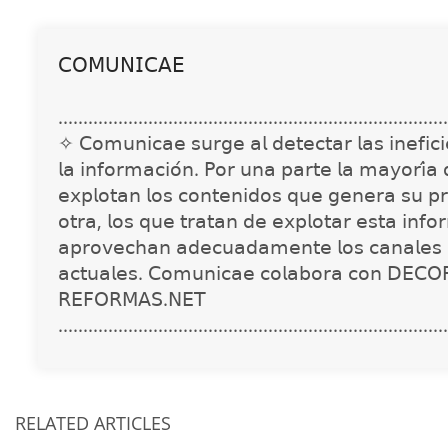
𝖢𝖮𝖬𝖴𝖭𝖨𝖢𝖠𝖤
..............................................................................
✧ 𝖢𝗈𝗆𝗎𝗇𝗂𝖼𝖺𝖾 𝗌𝗎𝗋𝗀𝖾 𝖺𝗅 𝖽𝖾𝗍𝖾𝖼𝗍𝖺𝗋 𝗅𝖺𝗌 𝗂𝗇𝖾𝖿𝗂𝖼𝗂𝖾
𝗅𝖺 𝗂𝗇𝖿𝗈𝗋𝗆𝖺𝖼𝗂𝗈́𝗇. 𝖯𝗈𝗋 𝗎𝗇𝖺 𝗉𝖺𝗋𝗍𝖾 𝗅𝖺 𝗆𝖺𝗒𝗈𝗋𝗂́𝖺
𝖾𝗑𝗉𝗅𝗈𝗍𝖺𝗇 𝗅𝗈𝗌 𝖼𝗈𝗇𝗍𝖾𝗇𝗂𝖽𝗈𝗌 𝗊𝗎𝖾 𝗀𝖾𝗇𝖾𝗋𝖺 𝗌𝗎 𝗉𝗋
𝗈𝗍𝗋𝖺, 𝗅𝗈𝗌 𝗊𝗎𝖾 𝗍𝗋𝖺𝗍𝖺𝗇 𝖽𝖾 𝖾𝗑𝗉𝗅𝗈𝗍𝖺𝗋 𝖾𝗌𝗍𝖺 𝗂𝗇𝖿𝗈
𝖺𝗉𝗋𝗈𝗏𝖾𝖼𝗁𝖺𝗇 𝖺𝖽𝖾𝖼𝗎𝖺𝖽𝖺𝗆𝖾𝗇𝗍𝖾 𝗅𝗈𝗌 𝖼𝖺𝗇𝖺𝗅𝖾𝗌 
𝖺𝖼𝗍𝗎𝖺𝗅𝖾𝗌. 𝖢𝗈𝗆𝗎𝗇𝗂𝖼𝖺𝖾 𝖼𝗈𝗅𝖺𝖻𝗈𝗋𝖺 𝖼𝗈𝗇 𝖣𝖤𝖢𝖮
𝖱𝖤𝖥𝖮𝖱𝖬𝖠𝖲.𝖭𝖤𝖳
..............................................................................
RELATED ARTICLES