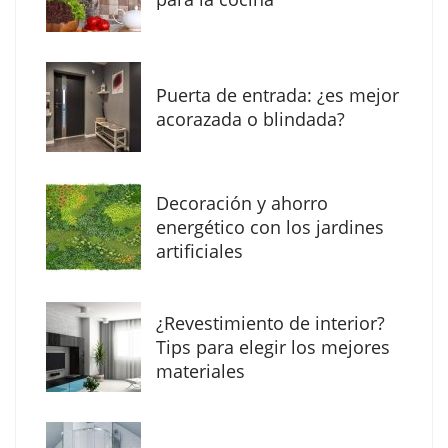
Veteco, en la que Colombia será el país
invitado
NOVA: innovación y diseño que transforman
Puerta de entrada: ¿es mejor
espacios de la mano de Tormo Franquicias
acorazada o blindada?
Decoración y ahorro
energético con los jardines
artificiales
¿Revestimiento de interior?
Tips para elegir los mejores
materiales
Eagle Waterproofing recomienda revisar la