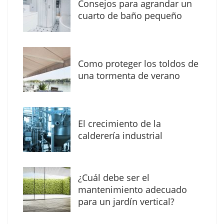
impermeabilización de las viviendas antes
Consejos para agrandar un
de las vacaciones
cuarto de baño pequeño
Como proteger los toldos de
una tormenta de verano
El crecimiento de la
calderería industrial
The Factory School explica por qué aprender
¿Cuál debe ser el
herramientas de IA ya no es suficiente para
mantenimiento adecuado
los profesionales de la arquitectura
para un jardín vertical?