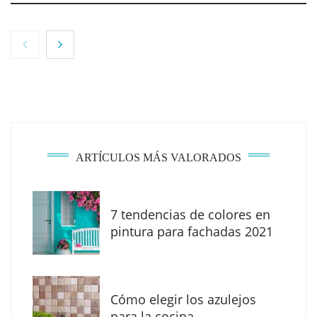
ARTÍCULOS MÁS VALORADOS
7 tendencias de colores en
ICEPRO Ingenieros impulsa más de 150
pintura para fachadas 2021
licitaciones públicas de obra civil en
Zaragoza
El Foro Iberoamericano volverá a tener un
Cómo elegir los azulejos
gran protagonismo en la próxima feria
para la cocina