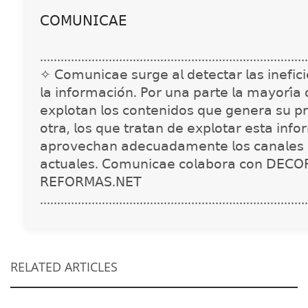
𝖢𝖮𝖬𝖴𝖭𝖨𝖢𝖠𝖤
..............................................................................
✧ 𝖢𝗈𝗆𝗎𝗇𝗂𝖼𝖺𝖾 𝗌𝗎𝗋𝗀𝖾 𝖺𝗅 𝖽𝖾𝗍𝖾𝖼𝗍𝖺𝗋 𝗅𝖺𝗌 𝗂𝗇𝖾𝖿𝗂𝖼𝗂𝖾
𝗅𝖺 𝗂𝗇𝖿𝗈𝗋𝗆𝖺𝖼𝗂𝗈́𝗇. 𝖯𝗈𝗋 𝗎𝗇𝖺 𝗉𝖺𝗋𝗍𝖾 𝗅𝖺 𝗆𝖺𝗒𝗈𝗋𝗂́𝖺
𝖾𝗑𝗉𝗅𝗈𝗍𝖺𝗇 𝗅𝗈𝗌 𝖼𝗈𝗇𝗍𝖾𝗇𝗂𝖽𝗈𝗌 𝗊𝗎𝖾 𝗀𝖾𝗇𝖾𝗋𝖺 𝗌𝗎 𝗉𝗋
𝗈𝗍𝗋𝖺, 𝗅𝗈𝗌 𝗊𝗎𝖾 𝗍𝗋𝖺𝗍𝖺𝗇 𝖽𝖾 𝖾𝗑𝗉𝗅𝗈𝗍𝖺𝗋 𝖾𝗌𝗍𝖺 𝗂𝗇𝖿𝗈
𝖺𝗉𝗋𝗈𝗏𝖾𝖼𝗁𝖺𝗇 𝖺𝖽𝖾𝖼𝗎𝖺𝖽𝖺𝗆𝖾𝗇𝗍𝖾 𝗅𝗈𝗌 𝖼𝖺𝗇𝖺𝗅𝖾𝗌 
𝖺𝖼𝗍𝗎𝖺𝗅𝖾𝗌. 𝖢𝗈𝗆𝗎𝗇𝗂𝖼𝖺𝖾 𝖼𝗈𝗅𝖺𝖻𝗈𝗋𝖺 𝖼𝗈𝗇 𝖣𝖤𝖢𝖮
𝖱𝖤𝖥𝖮𝖱𝖬𝖠𝖲.𝖭𝖤𝖳
..............................................................................
RELATED ARTICLES