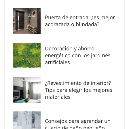
Puerta de entrada: ¿es mejor
acorazada o blindada?
Decoración y ahorro
Solda Electric destaca el auge de la
energético con los jardines
soldadura con electrodo en los trabajos
artificiales
donde otras tecnologías no llegan
¿Revestimiento de interior?
Tips para elegir los mejores
materiales
Consejos para agrandar un
cuarto de baño pequeño