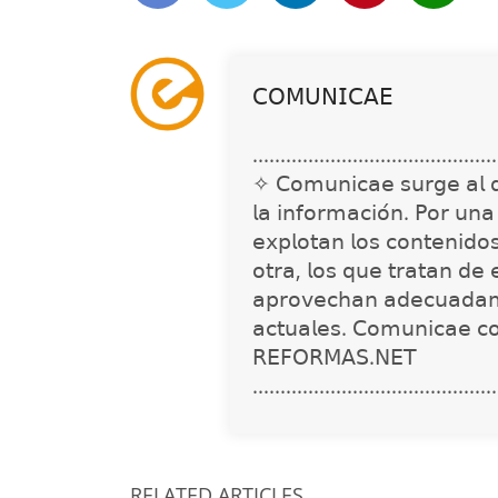
𝖢𝖮𝖬𝖴𝖭𝖨𝖢𝖠𝖤
............................................
✧ 𝖢𝗈𝗆𝗎𝗇𝗂𝖼𝖺𝖾 𝗌𝗎𝗋𝗀𝖾 𝖺𝗅 𝖽𝖾𝗍
𝗅𝖺 𝗂𝗇𝖿𝗈𝗋𝗆𝖺𝖼𝗂𝗈́𝗇. 𝖯𝗈𝗋 𝗎𝗇
𝖾𝗑𝗉𝗅𝗈𝗍𝖺𝗇 𝗅𝗈𝗌 𝖼𝗈𝗇𝗍𝖾𝗇𝗂𝖽𝗈
𝗈𝗍𝗋𝖺, 𝗅𝗈𝗌 𝗊𝗎𝖾 𝗍𝗋𝖺𝗍𝖺𝗇 𝖽𝖾 
𝖺𝗉𝗋𝗈𝗏𝖾𝖼𝗁𝖺𝗇 𝖺𝖽𝖾𝖼𝗎𝖺𝖽𝖺𝗆
𝖺𝖼𝗍𝗎𝖺𝗅𝖾𝗌. 𝖢𝗈𝗆𝗎𝗇𝗂𝖼𝖺𝖾 𝖼
𝖱𝖤𝖥𝖮𝖱𝖬𝖠𝖲.𝖭𝖤𝖳
............................................
RELATED ARTICLES