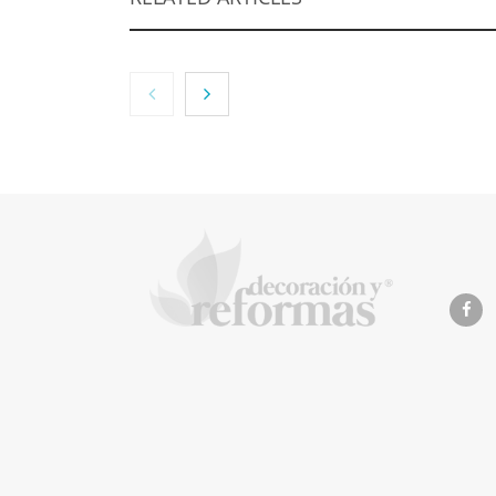
NOVA: innovación y
diseño que
transforman
espacios de la mano
de Tormo
Franquicias
Eagle 
recomi
imperm
de las
antes 
vacaci
La Revista de referencia e
inteligentes