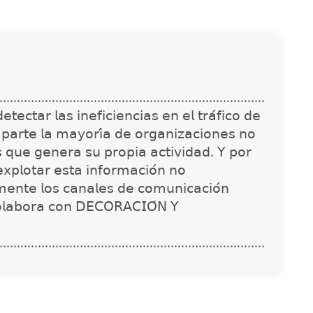
............................................................................
𝖾𝖼𝗍𝖺𝗋 𝗅𝖺𝗌 𝗂𝗇𝖾𝖿𝗂𝖼𝗂𝖾𝗇𝖼𝗂𝖺𝗌 𝖾𝗇 𝖾𝗅 𝗍𝗋𝖺́𝖿𝗂𝖼𝗈 𝖽𝖾
 𝗉𝖺𝗋𝗍𝖾 𝗅𝖺 𝗆𝖺𝗒𝗈𝗋𝗂́𝖺 𝖽𝖾 𝗈𝗋𝗀𝖺𝗇𝗂𝗓𝖺𝖼𝗂𝗈𝗇𝖾𝗌 𝗇𝗈
𝗌 𝗊𝗎𝖾 𝗀𝖾𝗇𝖾𝗋𝖺 𝗌𝗎 𝗉𝗋𝗈𝗉𝗂𝖺 𝖺𝖼𝗍𝗂𝗏𝗂𝖽𝖺𝖽. 𝖸 𝗉𝗈𝗋
𝗑𝗉𝗅𝗈𝗍𝖺𝗋 𝖾𝗌𝗍𝖺 𝗂𝗇𝖿𝗈𝗋𝗆𝖺𝖼𝗂𝗈́𝗇 𝗇𝗈
𝗇𝗍𝖾 𝗅𝗈𝗌 𝖼𝖺𝗇𝖺𝗅𝖾𝗌 𝖽𝖾 𝖼𝗈𝗆𝗎𝗇𝗂𝖼𝖺𝖼𝗂𝗈́𝗇
𝗈𝗅𝖺𝖻𝗈𝗋𝖺 𝖼𝗈𝗇 𝖣𝖤𝖢𝖮𝖱𝖠𝖢𝖨𝖮́𝖭 𝖸
............................................................................